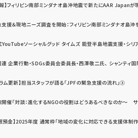
報】フィリピン南部ミンダナオ島沖地震で新たにAAR Japanが
支援＆現地ニーズ調査を開始：フィリピン南部ミンダナオ島沖を震源
式YouTubeソーシャルグッド タイムズ 能登半島地震支援・シリア
連 企業行動・SDGs委員会委員長・西澤敬二氏、 シャンティ国際
コラム更新】担当スタッフが語る「JPFの緊急支援の流れ」③
12開催「対談：進化するNGOの役割はどうあるべきなのか～ サム
眠預金】2025年度 通常枠「地域の変化に対応できる支援体制作り