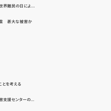
界難民の日によ...
地震 甚大な被害か
ことを考える
支援センターの...