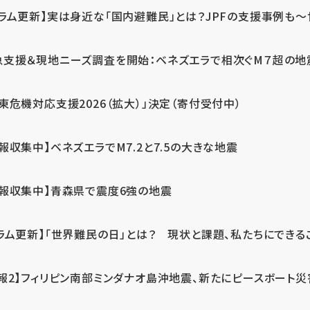
ラム更新】実は身近な「国内避難民」とは？JPFの支援事例も～世
急支援＆現地ニーズ調査を開始：ベネズエラで相次ぐM７超の
東危機対応支援2026（拡大）」決定（寄付受付中）
報収集中】ベネズエラでM7.2と7.5の大きな地震
情報収集中】青森県で震度6強の地震
ラム更新】「世界難民の日」とは？ 現状と課題、私たちにできる
報2】フィリピン南部ミンダナオ島沖地震、新たにピースボート災害