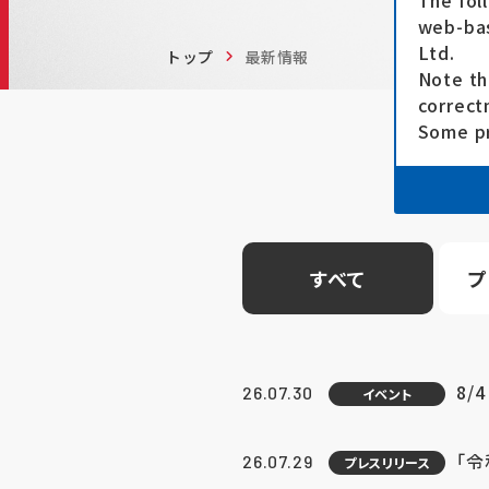
The fol
web-bas
Ltd.
トップ
最新情報
Note th
correct
Some pr
すべて
プ
8/
26.07.30
イベント
「
26.07.29
プレスリリース