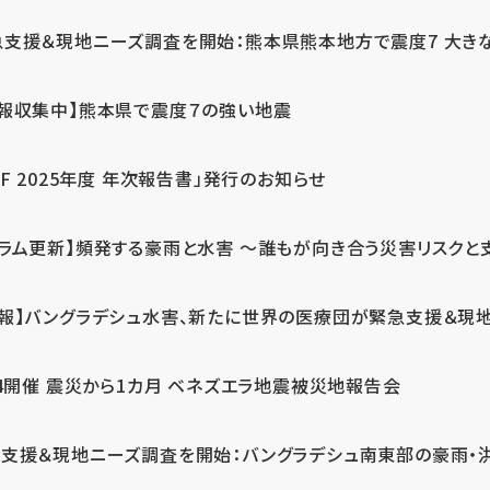
急支援＆現地ニーズ調査を開始：熊本県熊本地方で震度7 大き
情報収集中】熊本県で震度７の強い地震
PF 2025年度 年次報告書」発行のお知らせ
コラム更新】頻発する豪雨と水害 ～誰もが向き合う災害リスクと
続報】バングラデシュ水害、新たに世界の医療団が緊急支援＆現
24開催 震災から1カ月 ベネズエラ地震被災地報告会
支援＆現地ニーズ調査を開始：バングラデシュ南東部の豪雨・洪水被