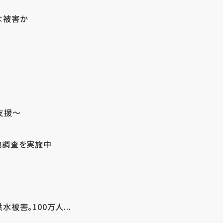
な被害か
支援～
地調査を実施中
害。100万人...