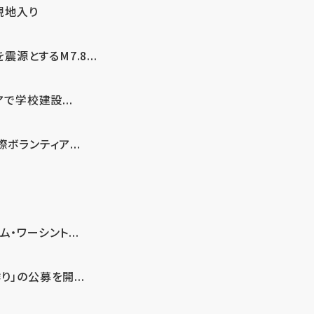
現地入り
とするM7.8...
で学校建設...
ボランティア...
・ワーシント...
」の公募を開...