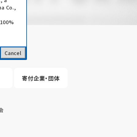
, a
a Co.,
e 100%
Cancel
寄付企業・団体
会