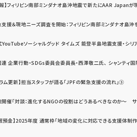
報】フィリピン南部ミンダナオ島沖地震で新たにAAR Japanが
支援＆現地ニーズ調査を開始：フィリピン南部ミンダナオ島沖を震源
式YouTubeソーシャルグッド タイムズ 能登半島地震支援・シリア
連 企業行動・SDGs委員会委員長・西澤敬二氏、 シャンティ国際
コラム更新】担当スタッフが語る「JPFの緊急支援の流れ」③
12開催「対談：進化するNGOの役割はどうあるべきなのか～ サム
眠預金】2025年度 通常枠「地域の変化に対応できる支援体制作り