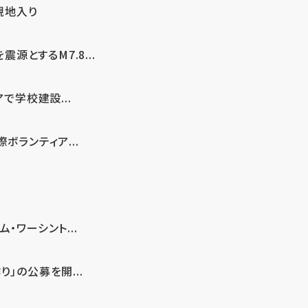
現地入り
とするM7.8...
で学校建設...
ボランティア...
・ワーシント...
」の公募を開...