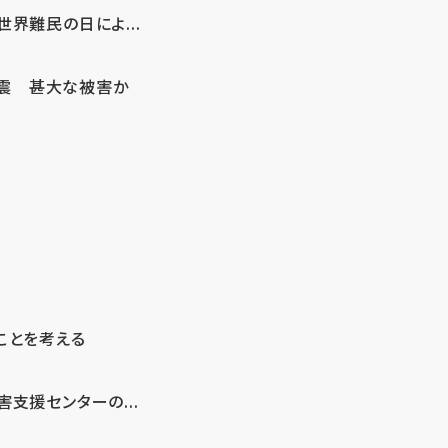
界難民の日によ...
地震 甚大な被害か
ことを考える
支援センターの...