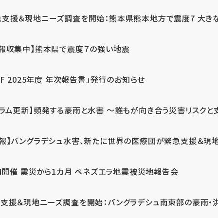
急支援＆現地ニーズ調査を開始：熊本県熊本地方で震度7 大き
情報収集中】熊本県で震度７の強い地震
PF 2025年度 年次報告書」発行のお知らせ
コラム更新】頻発する豪雨と水害 ～誰もが向き合う災害リスクと
続報】バングラデシュ水害、新たに世界の医療団が緊急支援＆現
24開催 震災から1カ月 ベネズエラ地震被災地報告会
支援＆現地ニーズ調査を開始：バングラデシュ南東部の豪雨・洪水被