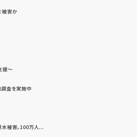
な被害か
支援～
地調査を実施中
害。100万人...