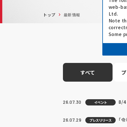
The fol
web-bas
Ltd.
トップ
最新情報
Note th
correct
Some pr
すべて
プ
8/
26.07.30
イベント
「
26.07.29
プレスリリース