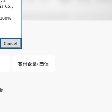
, a
a Co.,
e 100%
Cancel
寄付企業・団体
会