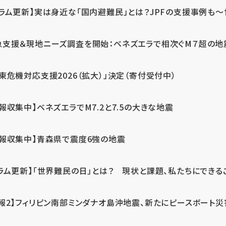
ラム更新】実は身近な「国内避難民」とは？JPFの支援事例も～世
急支援＆現地ニーズ調査を開始：ベネズエラで相次ぐM７超の
東危機対応支援2026（拡大）」決定（寄付受付中）
報収集中】ベネズエラでM7.2と7.5の大きな地震
情報収集中】青森県で震度6強の地震
ラム更新】「世界難民の日」とは？ 現状と課題、私たちにできる
報2】フィリピン南部ミンダナオ島沖地震、新たにピースボート災害