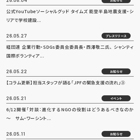
お知らせ
公式YouTubeソーシャルグッド タイムズ 能登半島地震支援・シ
リアで学校建設...
26.05.27
プレスリリース
経団連 企業行動・SDGs委員会委員長・西澤敬二氏、 シャンティ
国際ボランティア...
26.05.22
お知らせ
【コラム更新】担当スタッフが語る「JPFの緊急支援の流れ」③
26.05.21
イベント
6/12開催「対談：進化するNGOの役割はどうあるべきなのか
～ サム・ワーシント...
26.05.11
お知らせ