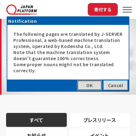
寄付する
Notification
The following pages are translated by J-SERVER
Professional, a web-based machine translation
system, operated by Kodensha Co., Ltd.
Note that the machine translation system
最新情報
doesn't guarantee 100% correctness.
Some proper nouns might not be translated
correctly.
OK
Cancel
トップ
最新情報
すべて
プレスリリース
お知らせ
イベント