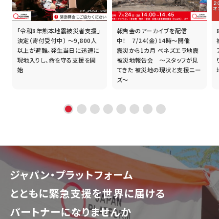
「令和8年熊本地震被災者支援」
報告会のアーカイブを配信
誰
決定（寄付受付中） ～9,800人
中！ 7/24（金）14時～開催
以上が避難。発生当日に迅速に
震災から1カ月 ベネズエラ地震
現地入りし、命を守る支援を開
被災地報告会 ～スタッフが見
始
てきた 被災地の現状と支援ニー
ズ～
ジャパン・プラットフォーム
とともに
緊急支援を世界に届ける
パートナーになりませんか