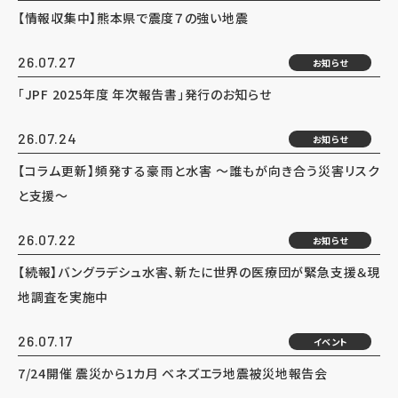
【情報収集中】熊本県で震度７の強い地震
26.07.27
お知らせ
「JPF 2025年度 年次報告書」発行のお知らせ
26.07.24
お知らせ
【コラム更新】頻発する豪雨と水害 ～誰もが向き合う災害リスク
と支援～
26.07.22
お知らせ
【続報】バングラデシュ水害、新たに世界の医療団が緊急支援＆現
地調査を実施中
26.07.17
イベント
7/24開催 震災から1カ月 ベネズエラ地震被災地報告会