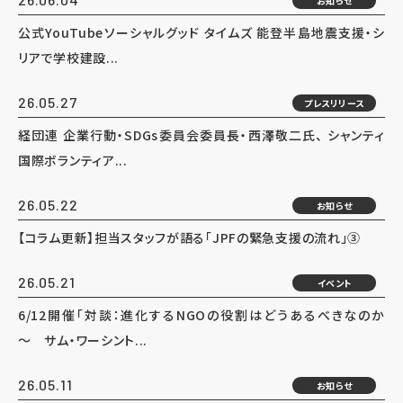
お知らせ
公式YouTubeソーシャルグッド タイムズ 能登半島地震支援・シ
リアで学校建設...
26.05.27
プレスリリース
経団連 企業行動・SDGs委員会委員長・西澤敬二氏、 シャンティ
国際ボランティア...
26.05.22
お知らせ
【コラム更新】担当スタッフが語る「JPFの緊急支援の流れ」③
26.05.21
イベント
6/12開催「対談：進化するNGOの役割はどうあるべきなのか
～ サム・ワーシント...
26.05.11
お知らせ