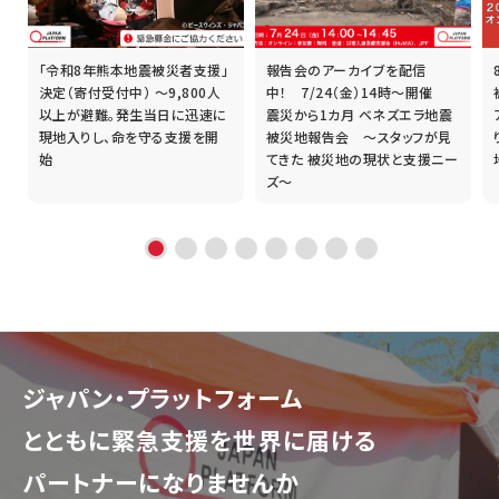
「令和8年熊本地震被災者支援」
報告会のアーカイブを配信
誰
決定（寄付受付中） ～9,800人
中！ 7/24（金）14時～開催
以上が避難。発生当日に迅速に
震災から1カ月 ベネズエラ地震
現地入りし、命を守る支援を開
被災地報告会 ～スタッフが見
始
てきた 被災地の現状と支援ニー
ズ～
ジャパン・プラットフォーム
とともに
緊急支援を世界に届ける
パートナーになりませんか