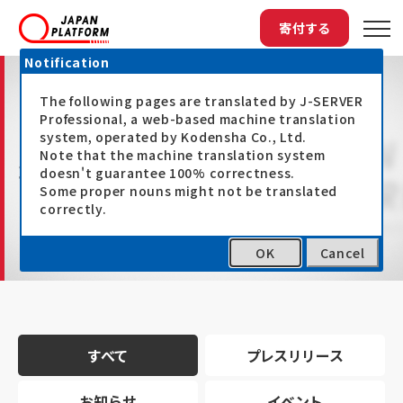
寄付する
Notification
The following pages are translated by J-SERVER
Professional, a web-based machine translation
system, operated by Kodensha Co., Ltd.
Note that the machine translation system
最新情報
doesn't guarantee 100% correctness.
Some proper nouns might not be translated
correctly.
OK
Cancel
トップ
最新情報
すべて
プレスリリース
お知らせ
イベント