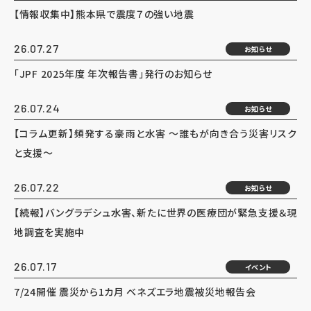
【情報収集中】熊本県で震度７の強い地震
26.07.27
お知らせ
「JPF 2025年度 年次報告書」発行のお知らせ
26.07.24
お知らせ
【コラム更新】頻発する豪雨と水害 ～誰もが向き合う災害リスク
と支援～
26.07.22
お知らせ
【続報】バングラデシュ水害、新たに世界の医療団が緊急支援＆現
地調査を実施中
26.07.17
イベント
7/24開催 震災から1カ月 ベネズエラ地震被災地報告会