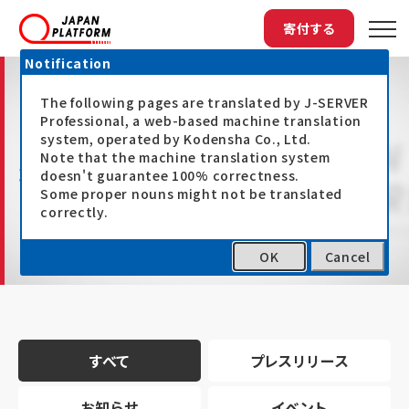
寄付する
Notification
The following pages are translated by J-SERVER
Professional, a web-based machine translation
system, operated by Kodensha Co., Ltd.
Note that the machine translation system
最新情報
doesn't guarantee 100% correctness.
Some proper nouns might not be translated
correctly.
OK
Cancel
トップ
最新情報
すべて
プレスリリース
お知らせ
イベント