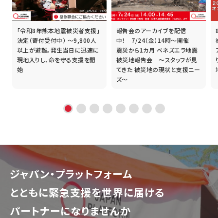
「令和8年熊本地震被災者支援」
報告会のアーカイブを配信
誰
決定（寄付受付中） ～9,800人
中！ 7/24（金）14時～開催
以上が避難。発生当日に迅速に
震災から1カ月 ベネズエラ地震
現地入りし、命を守る支援を開
被災地報告会 ～スタッフが見
始
てきた 被災地の現状と支援ニー
ズ～
ジャパン・プラットフォーム
とともに
緊急支援を世界に届ける
パートナーになりませんか