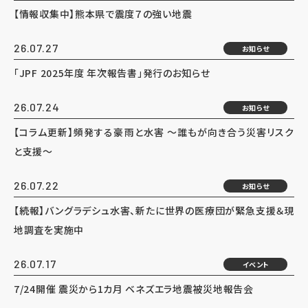
【情報収集中】熊本県で震度７の強い地震
26.07.27
お知らせ
「JPF 2025年度 年次報告書」発行のお知らせ
26.07.24
お知らせ
【コラム更新】頻発する豪雨と水害 ～誰もが向き合う災害リスク
と支援～
26.07.22
お知らせ
【続報】バングラデシュ水害、新たに世界の医療団が緊急支援＆現
地調査を実施中
26.07.17
イベント
7/24開催 震災から1カ月 ベネズエラ地震被災地報告会