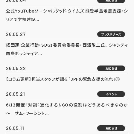
お知らせ
公式YouTubeソーシャルグッド タイムズ 能登半島地震支援・シ
リアで学校建設...
26.05.27
プレスリリース
経団連 企業行動・SDGs委員会委員長・西澤敬二氏、 シャンティ
国際ボランティア...
26.05.22
お知らせ
【コラム更新】担当スタッフが語る「JPFの緊急支援の流れ」③
26.05.21
イベント
6/12開催「対談：進化するNGOの役割はどうあるべきなのか
～ サム・ワーシント...
26.05.11
お知らせ