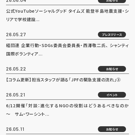
お知らせ
公式YouTubeソーシャルグッド タイムズ 能登半島地震支援・シ
リアで学校建設...
26.05.27
プレスリリース
経団連 企業行動・SDGs委員会委員長・西澤敬二氏、 シャンティ
国際ボランティア...
26.05.22
お知らせ
【コラム更新】担当スタッフが語る「JPFの緊急支援の流れ」③
26.05.21
イベント
6/12開催「対談：進化するNGOの役割はどうあるべきなのか
～ サム・ワーシント...
26.05.11
お知らせ