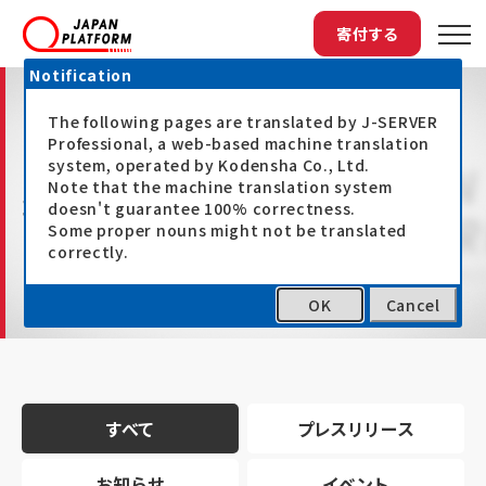
寄付する
Notification
The following pages are translated by J-SERVER
Professional, a web-based machine translation
system, operated by Kodensha Co., Ltd.
Note that the machine translation system
最新情報
doesn't guarantee 100% correctness.
Some proper nouns might not be translated
correctly.
OK
Cancel
トップ
最新情報
すべて
プレスリリース
お知らせ
イベント