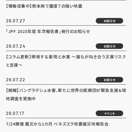
【情報収集中】熊本県で震度７の強い地震
26.07.27
お知らせ
「JPF 2025年度 年次報告書」発行のお知らせ
26.07.24
お知らせ
【コラム更新】頻発する豪雨と水害 ～誰もが向き合う災害リスク
と支援～
26.07.22
お知らせ
【続報】バングラデシュ水害、新たに世界の医療団が緊急支援＆現
地調査を実施中
26.07.17
イベント
7/24開催 震災から1カ月 ベネズエラ地震被災地報告会