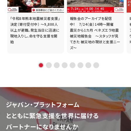
「令和8年熊本地震被災者支援」
報告会のアーカイブを配信
誰
決定（寄付受付中） ～9,800人
中！ 7/24（金）14時～開催
以上が避難。発生当日に迅速に
震災から1カ月 ベネズエラ地震
現地入りし、命を守る支援を開
被災地報告会 ～スタッフが見
始
てきた 被災地の現状と支援ニー
ズ～
ジャパン・プラットフォーム
とともに
緊急支援を世界に届ける
パートナーになりませんか