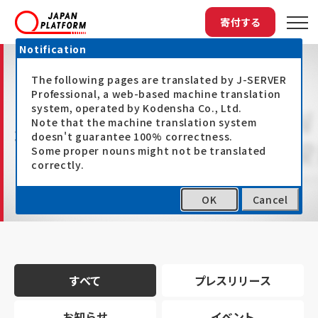
寄付する
Notification
The following pages are translated by J-SERVER
Professional, a web-based machine translation
system, operated by Kodensha Co., Ltd.
Note that the machine translation system
最新情報
doesn't guarantee 100% correctness.
Some proper nouns might not be translated
correctly.
OK
Cancel
トップ
最新情報
すべて
プレスリリース
お知らせ
イベント