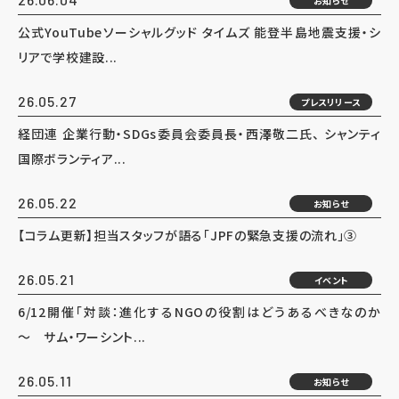
お知らせ
公式YouTubeソーシャルグッド タイムズ 能登半島地震支援・シ
リアで学校建設...
26.05.27
プレスリリース
経団連 企業行動・SDGs委員会委員長・西澤敬二氏、 シャンティ
国際ボランティア...
26.05.22
お知らせ
【コラム更新】担当スタッフが語る「JPFの緊急支援の流れ」③
26.05.21
イベント
6/12開催「対談：進化するNGOの役割はどうあるべきなのか
～ サム・ワーシント...
26.05.11
お知らせ