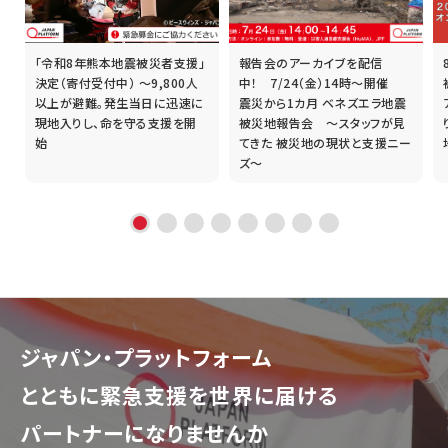
「令和8年熊本地震被災者支援」
報告会のアーカイブを配信
誰
決定（寄付受付中） ～9,800人
中！ 7/24（金）14時～開催
以上が避難。発生当日に迅速に
震災から1カ月 ベネズエラ地震
現地入りし、命を守る支援を開
被災地報告会 ～スタッフが見
始
てきた 被災地の現状と支援ニー
ズ～
ジャパン・プラットフォーム
とともに
緊急支援を世界に届ける
パートナーになりませんか