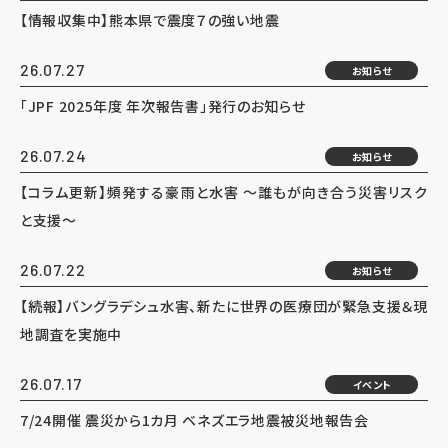
【情報収集中】熊本県で震度７の強い地震
26.07.27
お知らせ
「JPF 2025年度 年次報告書」発行のお知らせ
26.07.24
お知らせ
【コラム更新】頻発する豪雨と水害 ～誰もが向き合う災害リスク
と支援～
26.07.22
お知らせ
【続報】バングラデシュ水害、新たに世界の医療団が緊急支援＆現
地調査を実施中
26.07.17
イベント
7/24開催 震災から1カ月 ベネズエラ地震被災地報告会