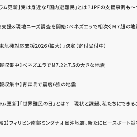
ラム更新】実は身近な「国内避難民」とは？JPFの支援事例も～世
急支援＆現地ニーズ調査を開始：ベネズエラで相次ぐM７超の
東危機対応支援2026（拡大）」決定（寄付受付中）
報収集中】ベネズエラでM7.2と7.5の大きな地震
情報収集中】青森県で震度6強の地震
ラム更新】「世界難民の日」とは？ 現状と課題、私たちにできる
報2】フィリピン南部ミンダナオ島沖地震、新たにピースボート災害