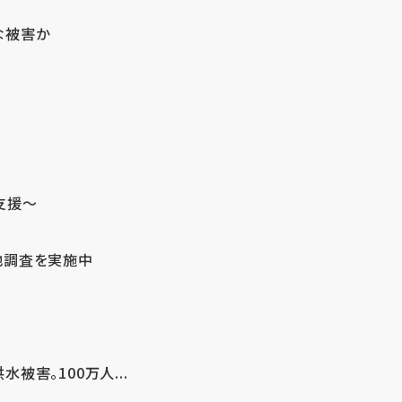
な被害か
支援～
地調査を実施中
害。100万人...