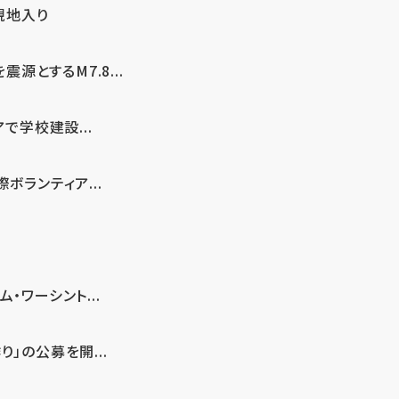
現地入り
とするM7.8...
で学校建設...
ボランティア...
・ワーシント...
」の公募を開...