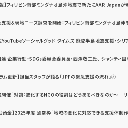
報】フィリピン南部ミンダナオ島沖地震で新たにAAR Japanが
支援＆現地ニーズ調査を開始：フィリピン南部ミンダナオ島沖を震源
式YouTubeソーシャルグッド タイムズ 能登半島地震支援・シリア
連 企業行動・SDGs委員会委員長・西澤敬二氏、 シャンティ国際
コラム更新】担当スタッフが語る「JPFの緊急支援の流れ」③
12開催「対談：進化するNGOの役割はどうあるべきなのか～ サム
眠預金】2025年度 通常枠「地域の変化に対応できる支援体制作り