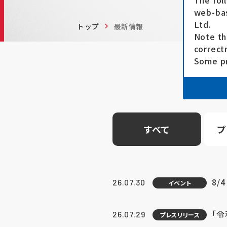
The fol
web-bas
Ltd.
トップ
最新情報
Note th
correct
Some pr
すべて
プ
8/
26.07.30
イベント
「
26.07.29
プレスリリース