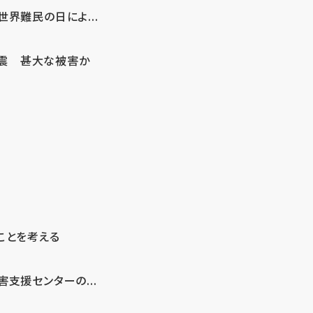
界難民の日によ...
地震 甚大な被害か
ことを考える
支援センターの...