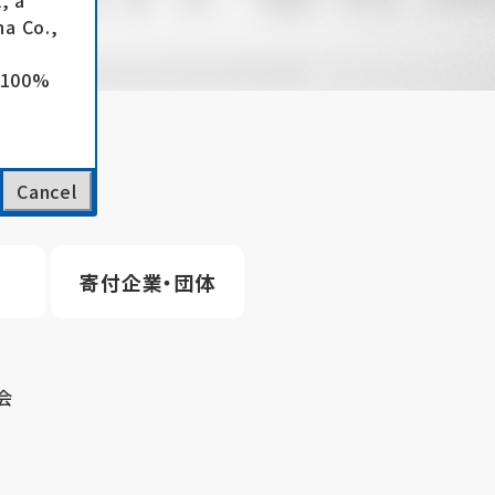
, a
a Co.,
e 100%
Cancel
寄付企業・団体
会