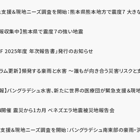
急支援＆現地ニーズ調査を開始：熊本県熊本地方で震度7 大き
情報収集中】熊本県で震度７の強い地震
PF 2025年度 年次報告書」発行のお知らせ
コラム更新】頻発する豪雨と水害 ～誰もが向き合う災害リスクと
続報】バングラデシュ水害、新たに世界の医療団が緊急支援＆現
24開催 震災から1カ月 ベネズエラ地震被災地報告会
支援＆現地ニーズ調査を開始：バングラデシュ南東部の豪雨・洪水被