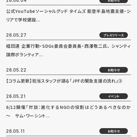
お知らせ
公式YouTubeソーシャルグッド タイムズ 能登半島地震支援・シ
リアで学校建設...
26.05.27
プレスリリース
経団連 企業行動・SDGs委員会委員長・西澤敬二氏、 シャンティ
国際ボランティア...
26.05.22
お知らせ
【コラム更新】担当スタッフが語る「JPFの緊急支援の流れ」③
26.05.21
イベント
6/12開催「対談：進化するNGOの役割はどうあるべきなのか
～ サム・ワーシント...
26.05.11
お知らせ