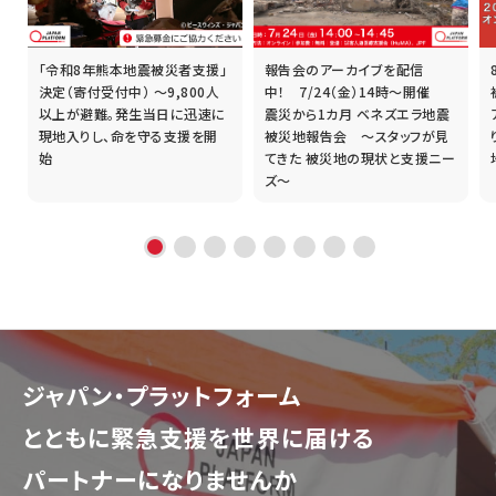
「令和8年熊本地震被災者支援」
報告会のアーカイブを配信
誰
決定（寄付受付中） ～9,800人
中！ 7/24（金）14時～開催
以上が避難。発生当日に迅速に
震災から1カ月 ベネズエラ地震
現地入りし、命を守る支援を開
被災地報告会 ～スタッフが見
始
てきた 被災地の現状と支援ニー
ズ～
ジャパン・プラットフォーム
とともに
緊急支援を世界に届ける
パートナーになりませんか