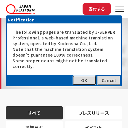
寄付する
Notification
The following pages are translated by J-SERVER
Professional, a web-based machine translation
system, operated by Kodensha Co., Ltd.
Note that the machine translation system
最新情報
doesn't guarantee 100% correctness.
Some proper nouns might not be translated
correctly.
OK
Cancel
トップ
最新情報
すべて
プレスリリース
お知らせ
イベント