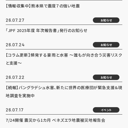
【情報収集中】熊本県で震度７の強い地震
26.07.27
お知らせ
「JPF 2025年度 年次報告書」発行のお知らせ
26.07.24
お知らせ
【コラム更新】頻発する豪雨と水害 ～誰もが向き合う災害リスク
と支援～
26.07.22
お知らせ
【続報】バングラデシュ水害、新たに世界の医療団が緊急支援＆現
地調査を実施中
26.07.17
イベント
7/24開催 震災から1カ月 ベネズエラ地震被災地報告会