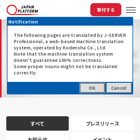
寄付する
Notification
The following pages are translated by J-SERVER
Professional, a web-based machine translation
system, operated by Kodensha Co., Ltd.
Note that the machine translation system
最新情報
doesn't guarantee 100% correctness.
Some proper nouns might not be translated
correctly.
OK
Cancel
トップ
最新情報
すべて
プレスリリース
お知らせ
イベント