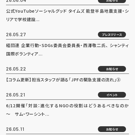
お知らせ
公式YouTubeソーシャルグッド タイムズ 能登半島地震支援・シ
リアで学校建設...
26.05.27
プレスリリース
経団連 企業行動・SDGs委員会委員長・西澤敬二氏、 シャンティ
国際ボランティア...
26.05.22
お知らせ
【コラム更新】担当スタッフが語る「JPFの緊急支援の流れ」③
26.05.21
イベント
6/12開催「対談：進化するNGOの役割はどうあるべきなのか
～ サム・ワーシント...
26.05.11
お知らせ