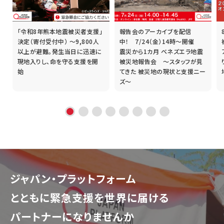
「令和8年熊本地震被災者支援」
報告会のアーカイブを配信
誰
決定（寄付受付中） ～9,800人
中！ 7/24（金）14時～開催
以上が避難。発生当日に迅速に
震災から1カ月 ベネズエラ地震
現地入りし、命を守る支援を開
被災地報告会 ～スタッフが見
始
てきた 被災地の現状と支援ニー
ズ～
ジャパン・プラットフォーム
とともに
緊急支援を世界に届ける
パートナーになりませんか