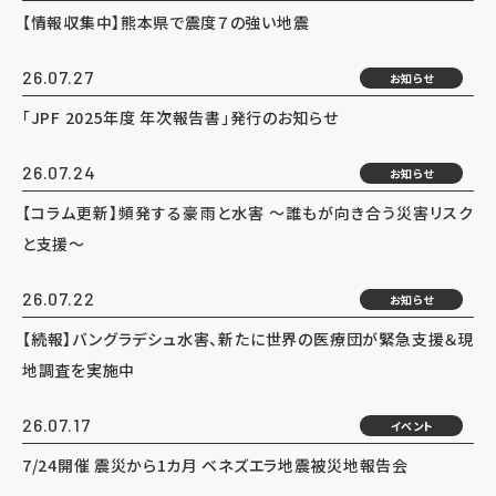
【情報収集中】熊本県で震度７の強い地震
26.07.27
お知らせ
「JPF 2025年度 年次報告書」発行のお知らせ
26.07.24
お知らせ
【コラム更新】頻発する豪雨と水害 ～誰もが向き合う災害リスク
と支援～
26.07.22
お知らせ
【続報】バングラデシュ水害、新たに世界の医療団が緊急支援＆現
地調査を実施中
26.07.17
イベント
7/24開催 震災から1カ月 ベネズエラ地震被災地報告会