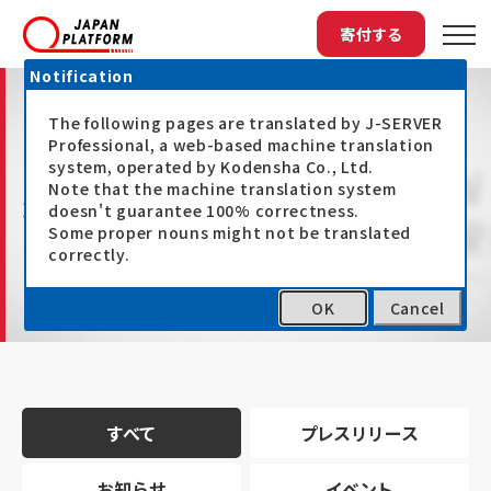
寄付する
Notification
The following pages are translated by J-SERVER
Professional, a web-based machine translation
system, operated by Kodensha Co., Ltd.
Note that the machine translation system
最新情報
doesn't guarantee 100% correctness.
Some proper nouns might not be translated
correctly.
OK
Cancel
トップ
最新情報
すべて
プレスリリース
お知らせ
イベント