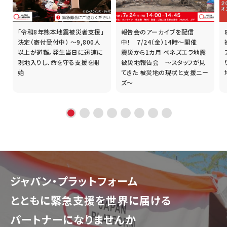
「令和8年熊本地震被災者支援」
報告会のアーカイブを配信
誰
決定（寄付受付中） ～9,800人
中！ 7/24（金）14時～開催
以上が避難。発生当日に迅速に
震災から1カ月 ベネズエラ地震
現地入りし、命を守る支援を開
被災地報告会 ～スタッフが見
始
てきた 被災地の現状と支援ニー
ズ～
ジャパン・プラットフォーム
とともに
緊急支援を世界に届ける
パートナーになりませんか