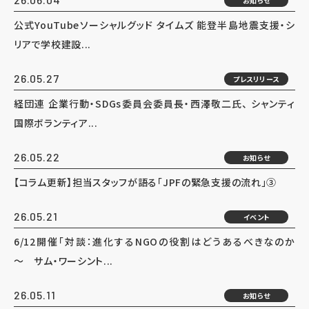
お知らせ
公式YouTubeソーシャルグッド タイムズ 能登半島地震支援・シ
リアで学校建設...
26.05.27
プレスリリース
経団連 企業行動・SDGs委員会委員長・西澤敬二氏、 シャンティ
国際ボランティア...
26.05.22
お知らせ
【コラム更新】担当スタッフが語る「JPFの緊急支援の流れ」③
26.05.21
イベント
6/12開催「対談：進化するNGOの役割はどうあるべきなのか
～ サム・ワーシント...
26.05.11
お知らせ