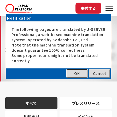
寄付する
Notification
The following pages are translated by J-SERVER
Professional, a web-based machine translation
system, operated by Kodensha Co., Ltd.
Note that the machine translation system
最新情報
doesn't guarantee 100% correctness.
Some proper nouns might not be translated
correctly.
OK
Cancel
トップ
最新情報
すべて
プレスリリース
お知らせ
イベント