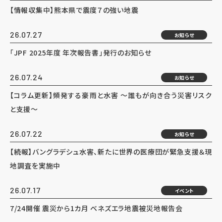
【情報収集中】熊本県で震度７の強い地震
26.07.27
お知らせ
「JPF 2025年度 年次報告書」発行のお知らせ
26.07.24
お知らせ
【コラム更新】頻発する豪雨と水害 ～誰もが向き合う災害リスク
と支援～
26.07.22
お知らせ
【続報】バングラデシュ水害、新たに世界の医療団が緊急支援＆現
地調査を実施中
26.07.17
イベント
7/24開催 震災から1カ月 ベネズエラ地震被災地報告会