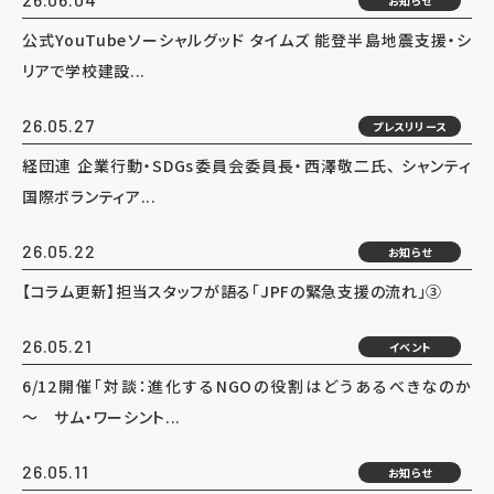
お知らせ
公式YouTubeソーシャルグッド タイムズ 能登半島地震支援・シ
リアで学校建設...
26.05.27
プレスリリース
経団連 企業行動・SDGs委員会委員長・西澤敬二氏、 シャンティ
国際ボランティア...
26.05.22
お知らせ
【コラム更新】担当スタッフが語る「JPFの緊急支援の流れ」③
26.05.21
イベント
6/12開催「対談：進化するNGOの役割はどうあるべきなのか
～ サム・ワーシント...
26.05.11
お知らせ