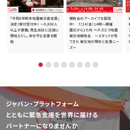
「令和8年熊本地震被災者支援」
報告会のアーカイブを配信
誰
決定（寄付受付中） ～9,800人
中！ 7/24（金）14時～開催
以上が避難。発生当日に迅速に
震災から1カ月 ベネズエラ地震
現地入りし、命を守る支援を開
被災地報告会 ～スタッフが見
始
てきた 被災地の現状と支援ニー
ズ～
ジャパン・プラットフォーム
とともに
緊急支援を世界に届ける
パートナーになりませんか