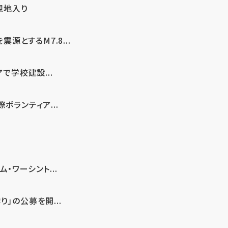
現地入り
とするM7.8...
で学校建設...
ボランティア...
・ワーシント...
」の公募を開...