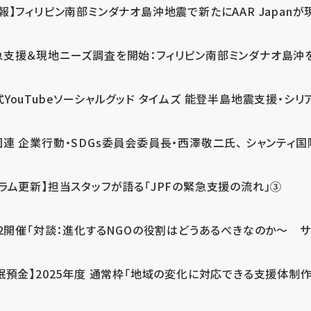
報】フィリピン南部ミンダナオ島沖地震で新たにAAR Japanが
支援＆現地ニーズ調査を開始：フィリピン南部ミンダナオ島沖を震源
式YouTubeソーシャルグッド タイムズ 能登半島地震支援・シリア
連 企業行動・SDGs委員会委員長・西澤敬二氏、 シャンティ国際
コラム更新】担当スタッフが語る「JPFの緊急支援の流れ」③
12開催「対談：進化するNGOの役割はどうあるべきなのか～ サム
眠預金】2025年度 通常枠「地域の変化に対応できる支援体制作り