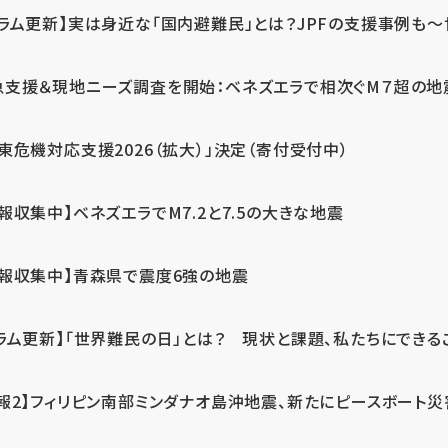
ラム更新】実は身近な「国内避難民」とは？JPFの支援事例も～世
急支援＆現地ニーズ調査を開始：ベネズエラで相次ぐM７超の
東危機対応支援2026（拡大）」決定（寄付受付中）
報収集中】ベネズエラでM7.2と7.5の大きな地震
情報収集中】青森県で震度6強の地震
ラム更新】「世界難民の日」とは？ 現状と課題、私たちにできる
報2】フィリピン南部ミンダナオ島沖地震、新たにピースボート災害