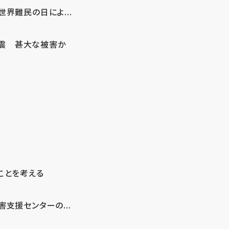
界難民の日によ...
地震 甚大な被害か
ことを考える
支援センターの...