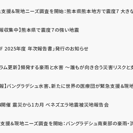
急支援＆現地ニーズ調査を開始：熊本県熊本地方で震度7 大き
情報収集中】熊本県で震度７の強い地震
PF 2025年度 年次報告書」発行のお知らせ
コラム更新】頻発する豪雨と水害 ～誰もが向き合う災害リスクと
続報】バングラデシュ水害、新たに世界の医療団が緊急支援＆現
24開催 震災から1カ月 ベネズエラ地震被災地報告会
支援＆現地ニーズ調査を開始：バングラデシュ南東部の豪雨・洪水被