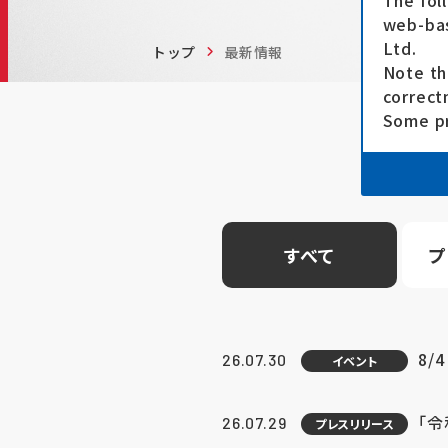
The fol
web-bas
Ltd.
トップ
最新情報
Note th
correct
Some pr
すべて
プ
8/
26.07.30
イベント
「
26.07.29
プレスリリース