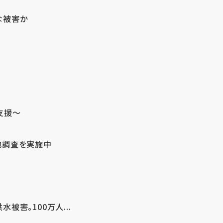
な被害か
支援～
地調査を実施中
害。100万人...