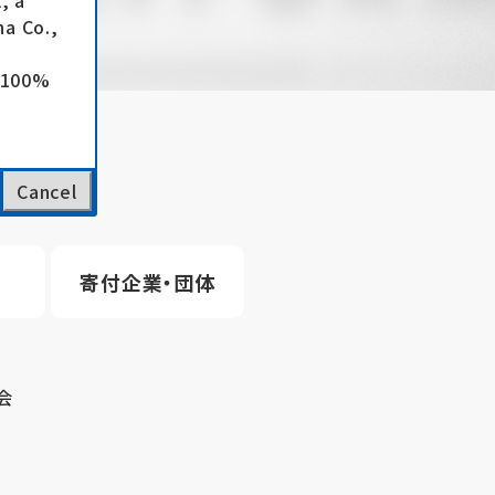
, a
a Co.,
e 100%
Cancel
寄付企業・団体
会