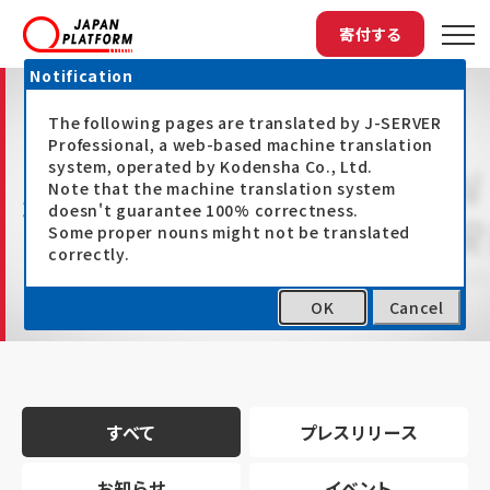
寄付する
Notification
The following pages are translated by J-SERVER
Professional, a web-based machine translation
system, operated by Kodensha Co., Ltd.
Note that the machine translation system
最新情報
doesn't guarantee 100% correctness.
Some proper nouns might not be translated
correctly.
OK
Cancel
トップ
最新情報
すべて
プレスリリース
お知らせ
イベント