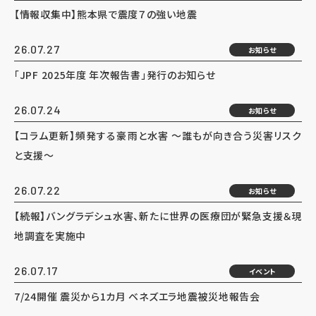
【情報収集中】熊本県で震度７の強い地震
26.07.27
お知らせ
「JPF 2025年度 年次報告書」発行のお知らせ
26.07.24
お知らせ
【コラム更新】頻発する豪雨と水害 ～誰もが向き合う災害リスク
と支援～
26.07.22
お知らせ
【続報】バングラデシュ水害、新たに世界の医療団が緊急支援＆現
地調査を実施中
26.07.17
イベント
7/24開催 震災から1カ月 ベネズエラ地震被災地報告会