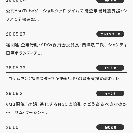
お知らせ
公式YouTubeソーシャルグッド タイムズ 能登半島地震支援・シ
リアで学校建設...
26.05.27
プレスリリース
経団連 企業行動・SDGs委員会委員長・西澤敬二氏、 シャンティ
国際ボランティア...
26.05.22
お知らせ
【コラム更新】担当スタッフが語る「JPFの緊急支援の流れ」③
26.05.21
イベント
6/12開催「対談：進化するNGOの役割はどうあるべきなのか
～ サム・ワーシント...
26.05.11
お知らせ