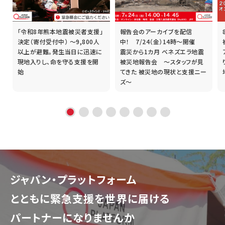
「令和8年熊本地震被災者支援」
報告会のアーカイブを配信
誰
決定（寄付受付中） ～9,800人
中！ 7/24（金）14時～開催
以上が避難。発生当日に迅速に
震災から1カ月 ベネズエラ地震
現地入りし、命を守る支援を開
被災地報告会 ～スタッフが見
始
てきた 被災地の現状と支援ニー
ズ～
ジャパン・プラットフォーム
とともに
緊急支援を世界に届ける
パートナーになりませんか