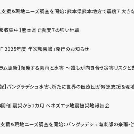
急支援＆現地ニーズ調査を開始：熊本県熊本地方で震度7 大き
情報収集中】熊本県で震度７の強い地震
PF 2025年度 年次報告書」発行のお知らせ
コラム更新】頻発する豪雨と水害 ～誰もが向き合う災害リスクと
続報】バングラデシュ水害、新たに世界の医療団が緊急支援＆現
24開催 震災から1カ月 ベネズエラ地震被災地報告会
支援＆現地ニーズ調査を開始：バングラデシュ南東部の豪雨・洪水被