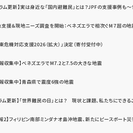
ラム更新】実は身近な「国内避難民」とは？JPFの支援事例も～世
急支援＆現地ニーズ調査を開始：ベネズエラで相次ぐM７超の
東危機対応支援2026（拡大）」決定（寄付受付中）
報収集中】ベネズエラでM7.2と7.5の大きな地震
情報収集中】青森県で震度6強の地震
ラム更新】「世界難民の日」とは？ 現状と課題、私たちにできる
報2】フィリピン南部ミンダナオ島沖地震、新たにピースボート災害