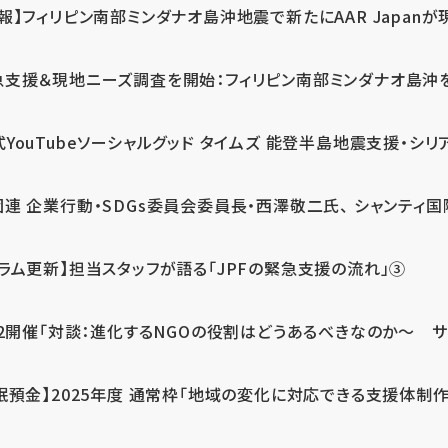
報】フィリピン南部ミンダナオ島沖地震で新たにAAR Japanが
支援＆現地ニーズ調査を開始：フィリピン南部ミンダナオ島沖を震源
式YouTubeソーシャルグッド タイムズ 能登半島地震支援・シリア
連 企業行動・SDGs委員会委員長・西澤敬二氏、 シャンティ国際
コラム更新】担当スタッフが語る「JPFの緊急支援の流れ」③
12開催「対談：進化するNGOの役割はどうあるべきなのか～ サム
眠預金】2025年度 通常枠「地域の変化に対応できる支援体制作り