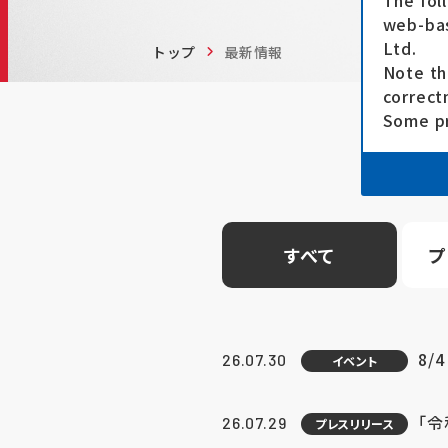
The fol
web-bas
Ltd.
トップ
最新情報
Note th
correct
Some pr
すべて
プ
8/
26.07.30
イベント
「
26.07.29
プレスリリース