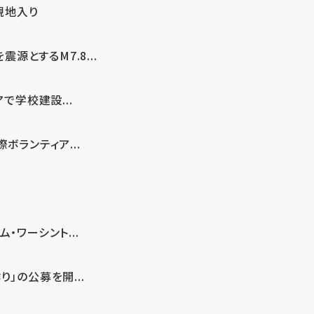
現地入り
とするM7.8...
で学校建設...
ボランティア...
・ワーシント...
」の公募を開...