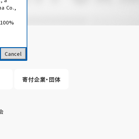
, a
a Co.,
e 100%
Cancel
寄付企業・団体
会