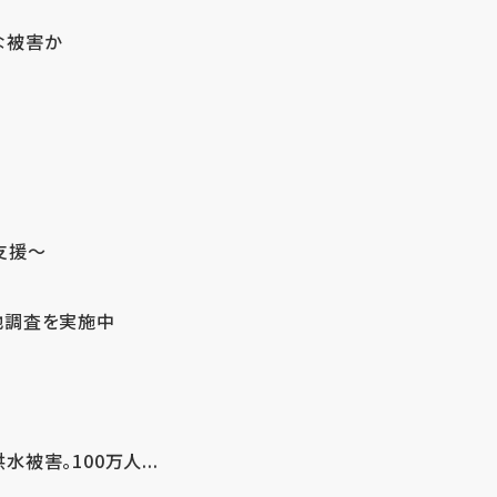
な被害か
支援～
地調査を実施中
害。100万人...