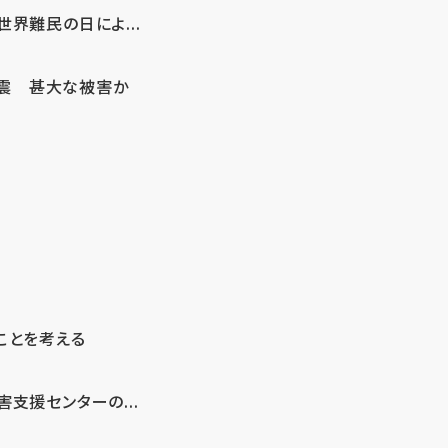
界難民の日によ...
地震 甚大な被害か
ことを考える
支援センターの...