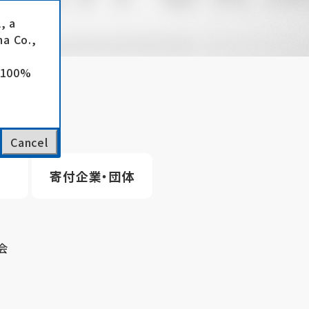
, a
a Co.,
e 100%
Cancel
寄付企業・団体
会