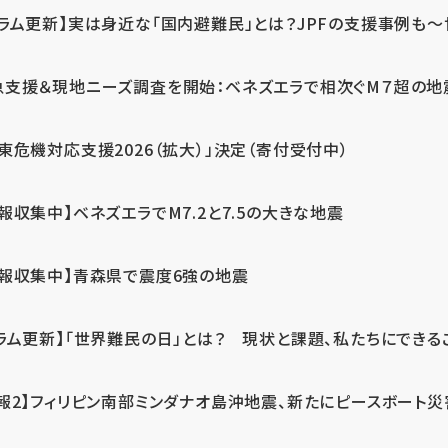
ラム更新】実は身近な「国内避難民」とは？JPFの支援事例も～世
急支援＆現地ニーズ調査を開始：ベネズエラで相次ぐM７超の
東危機対応支援2026（拡大）」決定（寄付受付中）
報収集中】ベネズエラでM7.2と7.5の大きな地震
情報収集中】青森県で震度6強の地震
ラム更新】「世界難民の日」とは？ 現状と課題、私たちにできる
報2】フィリピン南部ミンダナオ島沖地震、新たにピースボート災害