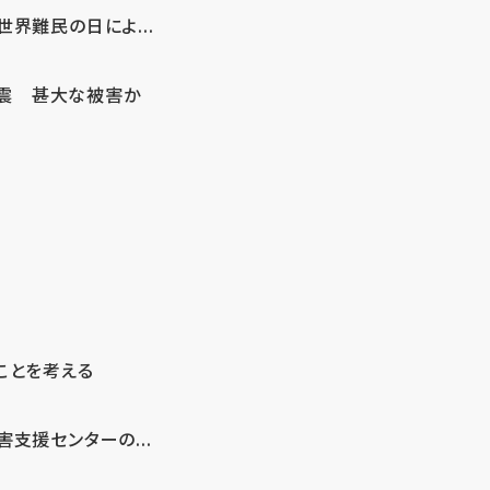
界難民の日によ...
地震 甚大な被害か
ことを考える
支援センターの...