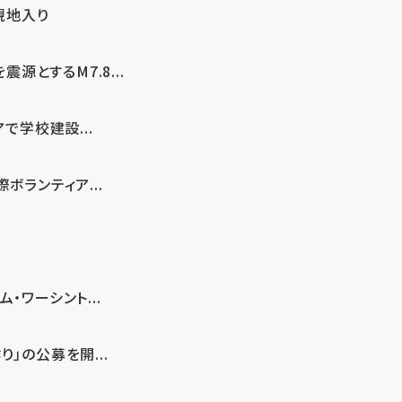
現地入り
とするM7.8...
で学校建設...
ボランティア...
・ワーシント...
」の公募を開...