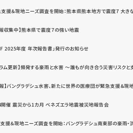
急支援＆現地ニーズ調査を開始：熊本県熊本地方で震度7 大き
情報収集中】熊本県で震度７の強い地震
PF 2025年度 年次報告書」発行のお知らせ
コラム更新】頻発する豪雨と水害 ～誰もが向き合う災害リスクと
続報】バングラデシュ水害、新たに世界の医療団が緊急支援＆現
24開催 震災から1カ月 ベネズエラ地震被災地報告会
支援＆現地ニーズ調査を開始：バングラデシュ南東部の豪雨・洪水被