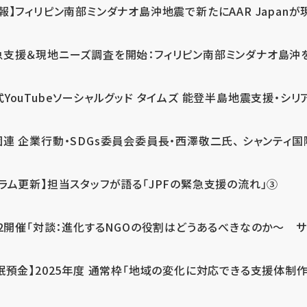
報】フィリピン南部ミンダナオ島沖地震で新たにAAR Japanが
支援＆現地ニーズ調査を開始：フィリピン南部ミンダナオ島沖を震源
式YouTubeソーシャルグッド タイムズ 能登半島地震支援・シリア
連 企業行動・SDGs委員会委員長・西澤敬二氏、 シャンティ国際
コラム更新】担当スタッフが語る「JPFの緊急支援の流れ」③
12開催「対談：進化するNGOの役割はどうあるべきなのか～ サム
眠預金】2025年度 通常枠「地域の変化に対応できる支援体制作り