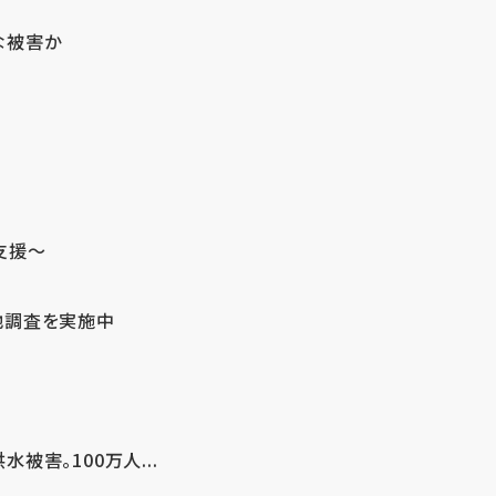
な被害か
支援～
地調査を実施中
害。100万人...