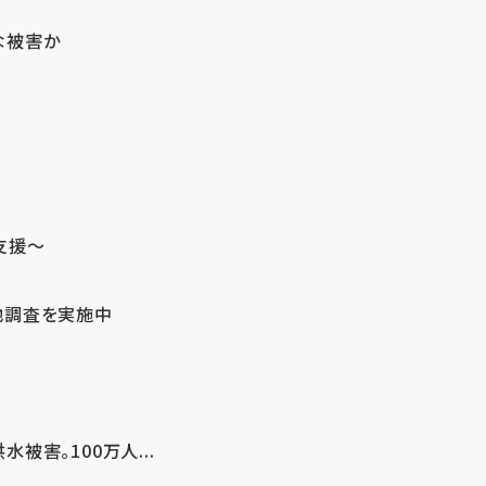
な被害か
支援～
地調査を実施中
害。100万人...