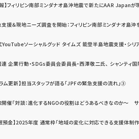
報】フィリピン南部ミンダナオ島沖地震で新たにAAR Japanが
支援＆現地ニーズ調査を開始：フィリピン南部ミンダナオ島沖を震源
式YouTubeソーシャルグッド タイムズ 能登半島地震支援・シリア
連 企業行動・SDGs委員会委員長・西澤敬二氏、 シャンティ国際
コラム更新】担当スタッフが語る「JPFの緊急支援の流れ」③
12開催「対談：進化するNGOの役割はどうあるべきなのか～ サム
眠預金】2025年度 通常枠「地域の変化に対応できる支援体制作り