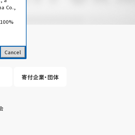
, a
a Co.,
e 100%
Cancel
寄付企業・団体
会