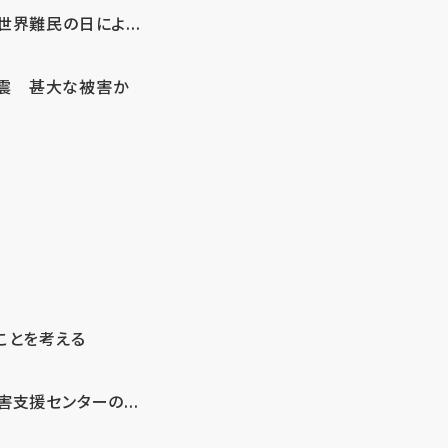
界難民の日によ...
地震 甚大な被害か
ことを考える
支援センターの...