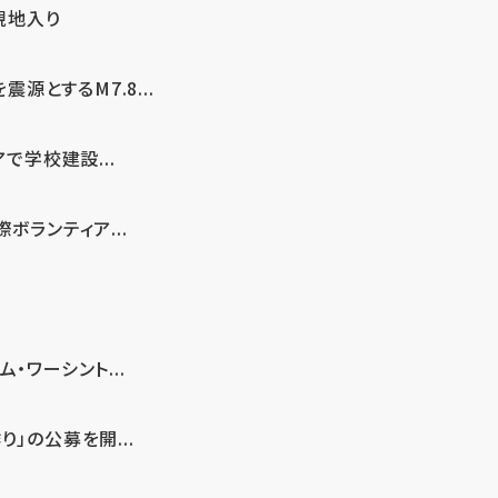
現地入り
とするM7.8...
で学校建設...
ボランティア...
・ワーシント...
」の公募を開...