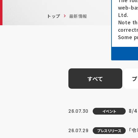
The fol
web-bas
Ltd.
トップ
最新情報
Note th
correct
Some pr
すべて
プ
8/
26.07.30
イベント
「
26.07.29
プレスリリース