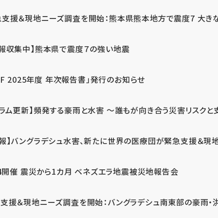
急支援＆現地ニーズ調査を開始：熊本県熊本地方で震度7 大き
情報収集中】熊本県で震度７の強い地震
PF 2025年度 年次報告書」発行のお知らせ
コラム更新】頻発する豪雨と水害 ～誰もが向き合う災害リスクと
続報】バングラデシュ水害、新たに世界の医療団が緊急支援＆現
24開催 震災から1カ月 ベネズエラ地震被災地報告会
支援＆現地ニーズ調査を開始：バングラデシュ南東部の豪雨・洪水被