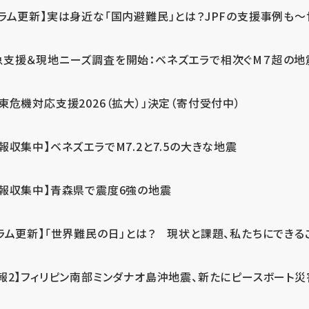
ラム更新】実は身近な「国内避難民」とは？JPFの支援事例も～世
急支援＆現地ニーズ調査を開始：ベネズエラで相次ぐM７超の
東危機対応支援2026（拡大）」決定（寄付受付中）
報収集中】ベネズエラでM7.2と7.5の大きな地震
情報収集中】青森県で震度6強の地震
ラム更新】「世界難民の日」とは？ 現状と課題、私たちにできる
報2】フィリピン南部ミンダナオ島沖地震、新たにピースボート災害