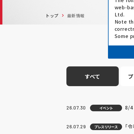
The fol
web-bas
Ltd.
トップ
最新情報
Note th
correct
Some pr
すべて
プ
8/
26.07.30
イベント
「
26.07.29
プレスリリース