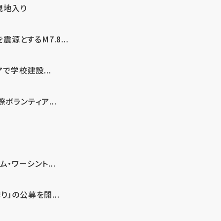
現地入り
とするM7.8...
で学校建設...
ボランティア...
・ワーシント...
」の公募を開...