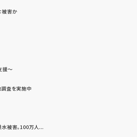
な被害か
支援～
地調査を実施中
害。100万人...