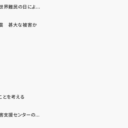
界難民の日によ...
地震 甚大な被害か
ことを考える
支援センターの...