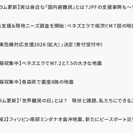
ラム更新】実は身近な「国内避難民」とは？JPFの支援事例も～世
急支援＆現地ニーズ調査を開始：ベネズエラで相次ぐM７超の
東危機対応支援2026（拡大）」決定（寄付受付中）
報収集中】ベネズエラでM7.2と7.5の大きな地震
情報収集中】青森県で震度6強の地震
ラム更新】「世界難民の日」とは？ 現状と課題、私たちにできる
報2】フィリピン南部ミンダナオ島沖地震、新たにピースボート災害