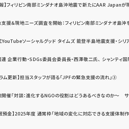
報】フィリピン南部ミンダナオ島沖地震で新たにAAR Japanが
支援＆現地ニーズ調査を開始：フィリピン南部ミンダナオ島沖を震源
式YouTubeソーシャルグッド タイムズ 能登半島地震支援・シリア
連 企業行動・SDGs委員会委員長・西澤敬二氏、 シャンティ国際
コラム更新】担当スタッフが語る「JPFの緊急支援の流れ」③
12開催「対談：進化するNGOの役割はどうあるべきなのか～ サム
眠預金】2025年度 通常枠「地域の変化に対応できる支援体制作り