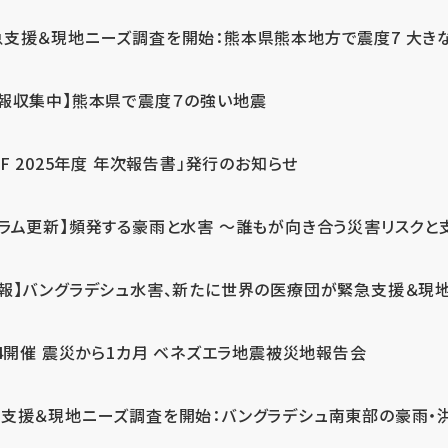
急支援＆現地ニーズ調査を開始：熊本県熊本地方で震度7 大き
情報収集中】熊本県で震度７の強い地震
PF 2025年度 年次報告書」発行のお知らせ
コラム更新】頻発する豪雨と水害 ～誰もが向き合う災害リスクと
続報】バングラデシュ水害、新たに世界の医療団が緊急支援＆現
24開催 震災から1カ月 ベネズエラ地震被災地報告会
支援＆現地ニーズ調査を開始：バングラデシュ南東部の豪雨・洪水被