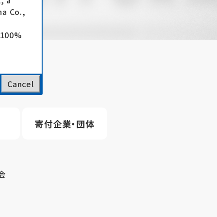
, a
a Co.,
e 100%
Cancel
寄付企業・団体
会