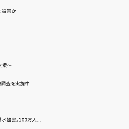
な被害か
支援～
地調査を実施中
害。100万人...