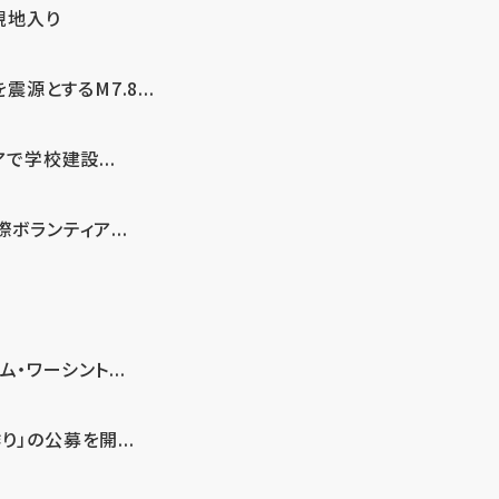
現地入り
とするM7.8...
で学校建設...
ボランティア...
・ワーシント...
」の公募を開...