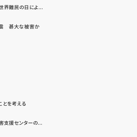
界難民の日によ...
地震 甚大な被害か
ことを考える
支援センターの...