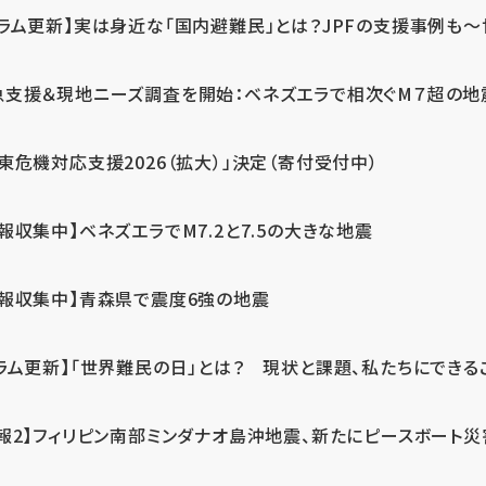
ラム更新】実は身近な「国内避難民」とは？JPFの支援事例も～世
急支援＆現地ニーズ調査を開始：ベネズエラで相次ぐM７超の
東危機対応支援2026（拡大）」決定（寄付受付中）
報収集中】ベネズエラでM7.2と7.5の大きな地震
情報収集中】青森県で震度6強の地震
ラム更新】「世界難民の日」とは？ 現状と課題、私たちにできる
報2】フィリピン南部ミンダナオ島沖地震、新たにピースボート災害