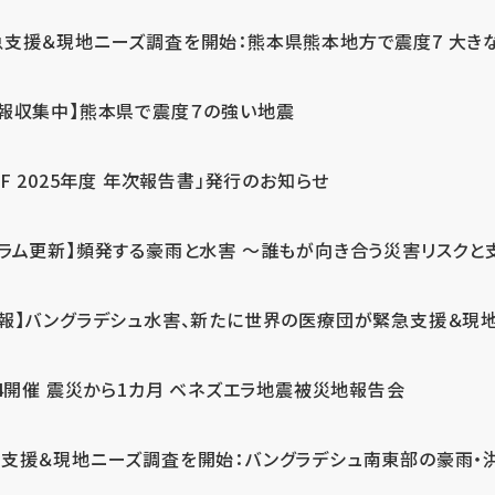
急支援＆現地ニーズ調査を開始：熊本県熊本地方で震度7 大き
情報収集中】熊本県で震度７の強い地震
PF 2025年度 年次報告書」発行のお知らせ
コラム更新】頻発する豪雨と水害 ～誰もが向き合う災害リスクと
続報】バングラデシュ水害、新たに世界の医療団が緊急支援＆現
24開催 震災から1カ月 ベネズエラ地震被災地報告会
支援＆現地ニーズ調査を開始：バングラデシュ南東部の豪雨・洪水被