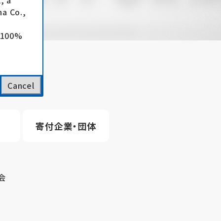
, a
a Co.,
e 100%
Cancel
寄付企業・団体
会