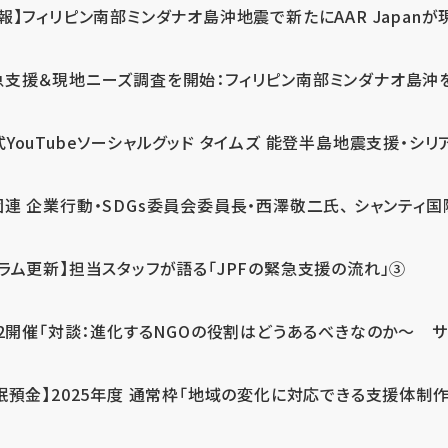
報】フィリピン南部ミンダナオ島沖地震で新たにAAR Japanが
支援＆現地ニーズ調査を開始：フィリピン南部ミンダナオ島沖を震源
式YouTubeソーシャルグッド タイムズ 能登半島地震支援・シリア
連 企業行動・SDGs委員会委員長・西澤敬二氏、 シャンティ国際
コラム更新】担当スタッフが語る「JPFの緊急支援の流れ」③
12開催「対談：進化するNGOの役割はどうあるべきなのか～ サム
眠預金】2025年度 通常枠「地域の変化に対応できる支援体制作り