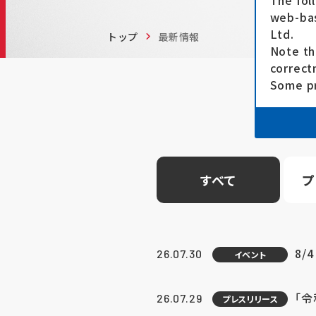
The fol
web-bas
Ltd.
トップ
最新情報
Note th
correct
Some pr
すべて
プ
8/
26.07.30
イベント
「
26.07.29
プレスリリース