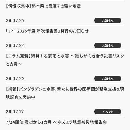
【情報収集中】熊本県で震度７の強い地震
26.07.27
お知らせ
「JPF 2025年度 年次報告書」発行のお知らせ
26.07.24
お知らせ
【コラム更新】頻発する豪雨と水害 ～誰もが向き合う災害リスク
と支援～
26.07.22
お知らせ
【続報】バングラデシュ水害、新たに世界の医療団が緊急支援＆現
地調査を実施中
26.07.17
イベント
7/24開催 震災から1カ月 ベネズエラ地震被災地報告会