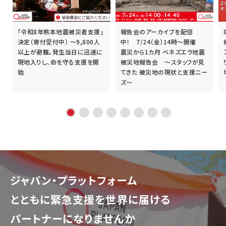
「令和8年熊本地震被災者支援」
報告会のアーカイブを配信
誰
決定（寄付受付中） ～9,800人
中！ 7/24（金）14時～開催
以上が避難。発生当日に迅速に
震災から1カ月 ベネズエラ地震
現地入りし、命を守る支援を開
被災地報告会 ～スタッフが見
始
てきた 被災地の現状と支援ニー
ズ～
ジャパン・プラットフォーム
とともに
緊急支援を世界に届ける
パートナーになりませんか