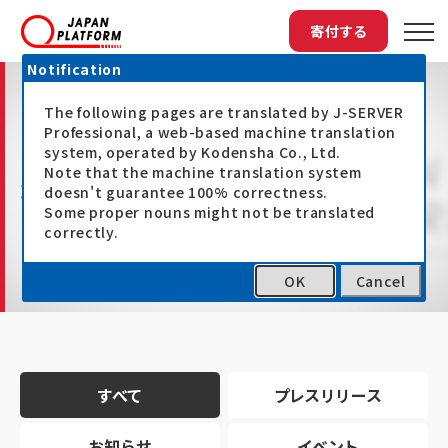
寄付する
Notification
The following pages are translated by J-SERVER
Professional, a web-based machine translation
system, operated by Kodensha Co., Ltd.
Note that the machine translation system
最新情報
doesn't guarantee 100% correctness.
Some proper nouns might not be translated
correctly.
OK
Cancel
トップ
最新情報
すべて
プレスリリース
お知らせ
イベント