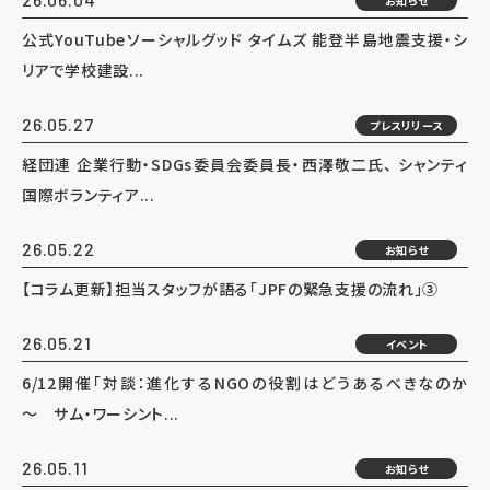
お知らせ
公式YouTubeソーシャルグッド タイムズ 能登半島地震支援・シ
リアで学校建設...
26.05.27
プレスリリース
経団連 企業行動・SDGs委員会委員長・西澤敬二氏、 シャンティ
国際ボランティア...
26.05.22
お知らせ
【コラム更新】担当スタッフが語る「JPFの緊急支援の流れ」③
26.05.21
イベント
6/12開催「対談：進化するNGOの役割はどうあるべきなのか
～ サム・ワーシント...
26.05.11
お知らせ