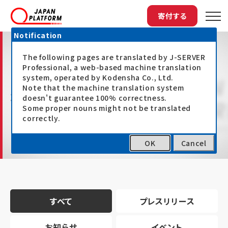
寄付する
Notification
The following pages are translated by J-SERVER
Professional, a web-based machine translation
system, operated by Kodensha Co., Ltd.
Note that the machine translation system
最新情報
doesn't guarantee 100% correctness.
Some proper nouns might not be translated
correctly.
OK
Cancel
トップ
最新情報
すべて
プレスリリース
お知らせ
イベント