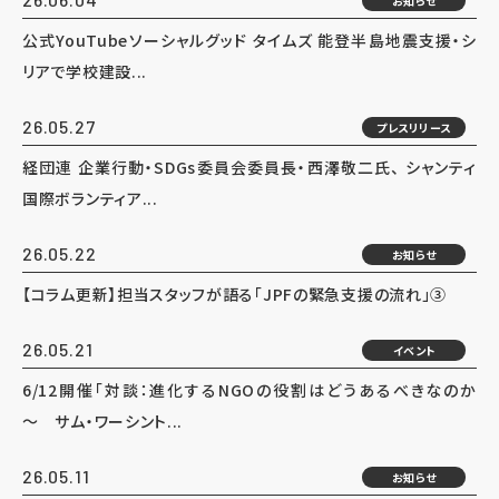
お知らせ
公式YouTubeソーシャルグッド タイムズ 能登半島地震支援・シ
リアで学校建設...
26.05.27
プレスリリース
経団連 企業行動・SDGs委員会委員長・西澤敬二氏、 シャンティ
国際ボランティア...
26.05.22
お知らせ
【コラム更新】担当スタッフが語る「JPFの緊急支援の流れ」③
26.05.21
イベント
6/12開催「対談：進化するNGOの役割はどうあるべきなのか
～ サム・ワーシント...
26.05.11
お知らせ