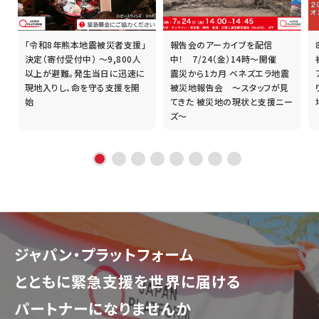
「令和8年熊本地震被災者支援」
報告会のアーカイブを配信
誰
決定（寄付受付中） ～9,800人
中！ 7/24（金）14時～開催
以上が避難。発生当日に迅速に
震災から1カ月 ベネズエラ地震
現地入りし、命を守る支援を開
被災地報告会 ～スタッフが見
始
てきた 被災地の現状と支援ニー
ズ～
ジャパン・プラットフォーム
とともに
緊急支援を世界に届ける
パートナーになりませんか