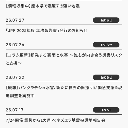
【情報収集中】熊本県で震度７の強い地震
26.07.27
お知らせ
「JPF 2025年度 年次報告書」発行のお知らせ
26.07.24
お知らせ
【コラム更新】頻発する豪雨と水害 ～誰もが向き合う災害リスク
と支援～
26.07.22
お知らせ
【続報】バングラデシュ水害、新たに世界の医療団が緊急支援＆現
地調査を実施中
26.07.17
イベント
7/24開催 震災から1カ月 ベネズエラ地震被災地報告会