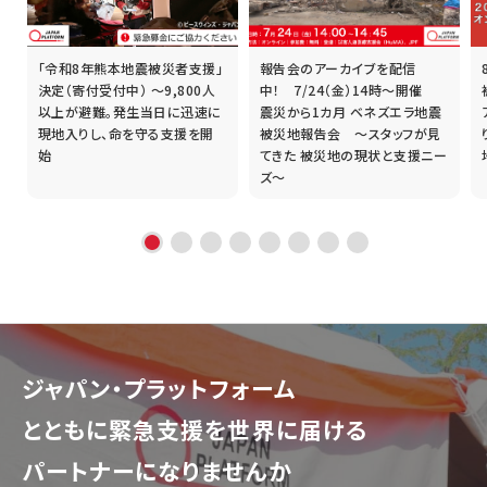
「令和8年熊本地震被災者支援」
報告会のアーカイブを配信
誰
決定（寄付受付中） ～9,800人
中！ 7/24（金）14時～開催
以上が避難。発生当日に迅速に
震災から1カ月 ベネズエラ地震
現地入りし、命を守る支援を開
被災地報告会 ～スタッフが見
始
てきた 被災地の現状と支援ニー
ズ～
ジャパン・プラットフォーム
とともに
緊急支援を世界に届ける
パートナーになりませんか