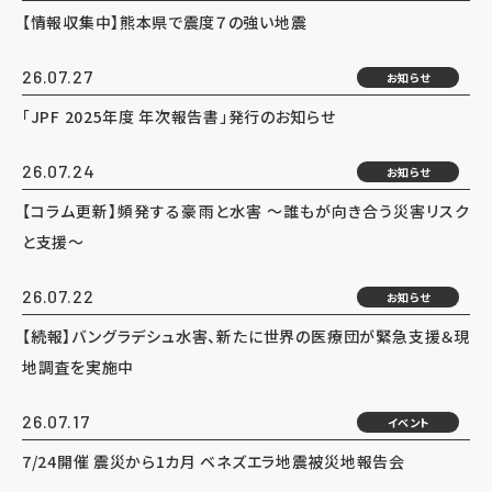
【情報収集中】熊本県で震度７の強い地震
26.07.27
お知らせ
「JPF 2025年度 年次報告書」発行のお知らせ
26.07.24
お知らせ
【コラム更新】頻発する豪雨と水害 ～誰もが向き合う災害リスク
と支援～
26.07.22
お知らせ
【続報】バングラデシュ水害、新たに世界の医療団が緊急支援＆現
地調査を実施中
26.07.17
イベント
7/24開催 震災から1カ月 ベネズエラ地震被災地報告会