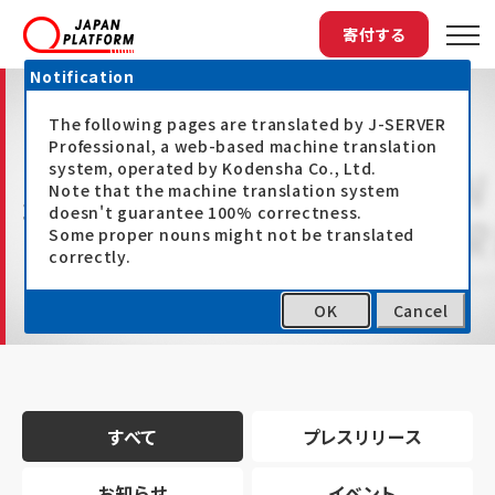
寄付する
Notification
The following pages are translated by J-SERVER
Professional, a web-based machine translation
system, operated by Kodensha Co., Ltd.
Note that the machine translation system
最新情報
doesn't guarantee 100% correctness.
Some proper nouns might not be translated
correctly.
OK
Cancel
トップ
最新情報
すべて
プレスリリース
お知らせ
イベント