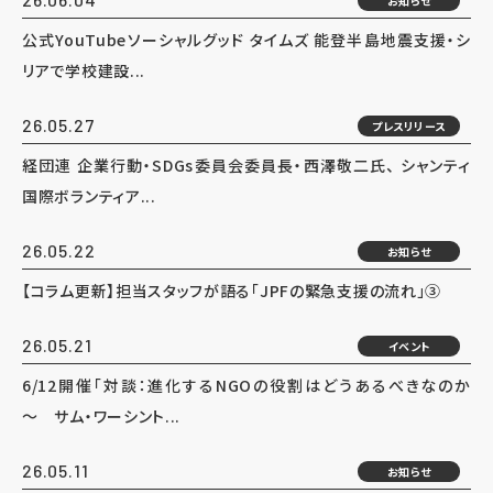
お知らせ
公式YouTubeソーシャルグッド タイムズ 能登半島地震支援・シ
リアで学校建設...
26.05.27
プレスリリース
経団連 企業行動・SDGs委員会委員長・西澤敬二氏、 シャンティ
国際ボランティア...
26.05.22
お知らせ
【コラム更新】担当スタッフが語る「JPFの緊急支援の流れ」③
26.05.21
イベント
6/12開催「対談：進化するNGOの役割はどうあるべきなのか
～ サム・ワーシント...
26.05.11
お知らせ