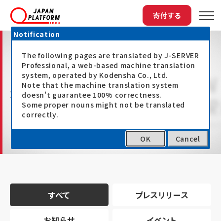
寄付する
Notification
The following pages are translated by J-SERVER
Professional, a web-based machine translation
system, operated by Kodensha Co., Ltd.
Note that the machine translation system
最新情報
doesn't guarantee 100% correctness.
Some proper nouns might not be translated
correctly.
OK
Cancel
トップ
最新情報
すべて
プレスリリース
お知らせ
イベント