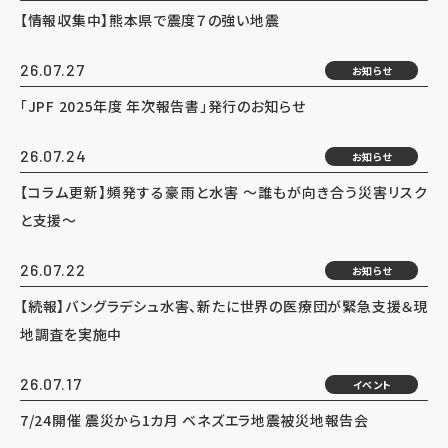
【情報収集中】熊本県で震度７の強い地震
26.07.27
お知らせ
「JPF 2025年度 年次報告書」発行のお知らせ
26.07.24
お知らせ
【コラム更新】頻発する豪雨と水害 ～誰もが向き合う災害リスク
と支援～
26.07.22
お知らせ
【続報】バングラデシュ水害、新たに世界の医療団が緊急支援＆現
地調査を実施中
26.07.17
イベント
7/24開催 震災から1カ月 ベネズエラ地震被災地報告会