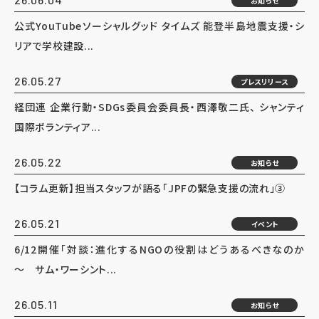
お知らせ
公式YouTubeソーシャルグッド タイムズ 能登半島地震支援・シ
リアで学校建設...
26.05.27
プレスリリース
経団連 企業行動・SDGs委員会委員長・西澤敬二氏、 シャンティ
国際ボランティア...
26.05.22
お知らせ
【コラム更新】担当スタッフが語る「JPFの緊急支援の流れ」③
26.05.21
イベント
6/12開催「対談：進化するNGOの役割はどうあるべきなのか
～ サム・ワーシント...
26.05.11
お知らせ