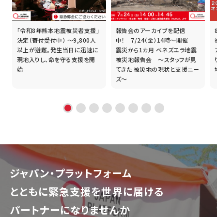
「令和8年熊本地震被災者支援」
報告会のアーカイブを配信
誰
決定（寄付受付中） ～9,800人
中！ 7/24（金）14時～開催
以上が避難。発生当日に迅速に
震災から1カ月 ベネズエラ地震
現地入りし、命を守る支援を開
被災地報告会 ～スタッフが見
始
てきた 被災地の現状と支援ニー
ズ～
ジャパン・プラットフォーム
とともに
緊急支援を世界に届ける
パートナーになりませんか