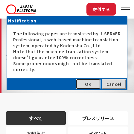
寄付する
Notification
The following pages are translated by J-SERVER
Professional, a web-based machine translation
system, operated by Kodensha Co., Ltd.
Note that the machine translation system
最新情報
doesn't guarantee 100% correctness.
Some proper nouns might not be translated
correctly.
OK
Cancel
トップ
最新情報
すべて
プレスリリース
お知らせ
イベント