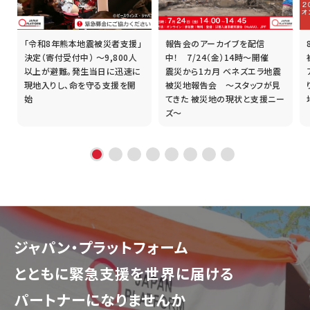
「令和8年熊本地震被災者支援」
報告会のアーカイブを配信
誰
決定（寄付受付中） ～9,800人
中！ 7/24（金）14時～開催
以上が避難。発生当日に迅速に
震災から1カ月 ベネズエラ地震
現地入りし、命を守る支援を開
被災地報告会 ～スタッフが見
始
てきた 被災地の現状と支援ニー
ズ～
ジャパン・プラットフォーム
とともに
緊急支援を世界に届ける
パートナーになりませんか