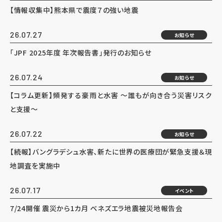
【情報収集中】熊本県で震度７の強い地震
26.07.27
お知らせ
「JPF 2025年度 年次報告書」発行のお知らせ
26.07.24
お知らせ
【コラム更新】頻発する豪雨と水害 ～誰もが向き合う災害リスク
と支援～
26.07.22
お知らせ
【続報】バングラデシュ水害、新たに世界の医療団が緊急支援＆現
地調査を実施中
26.07.17
イベント
7/24開催 震災から1カ月 ベネズエラ地震被災地報告会