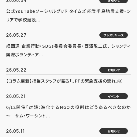
お知らせ
公式YouTubeソーシャルグッド タイムズ 能登半島地震支援・シ
リアで学校建設...
26.05.27
プレスリリース
経団連 企業行動・SDGs委員会委員長・西澤敬二氏、 シャンティ
国際ボランティア...
26.05.22
お知らせ
【コラム更新】担当スタッフが語る「JPFの緊急支援の流れ」③
26.05.21
イベント
6/12開催「対談：進化するNGOの役割はどうあるべきなのか
～ サム・ワーシント...
26.05.11
お知らせ