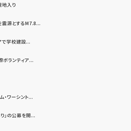
現地入り
とするM7.8...
で学校建設...
ボランティア...
・ワーシント...
」の公募を開...