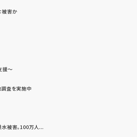
な被害か
支援～
地調査を実施中
害。100万人...