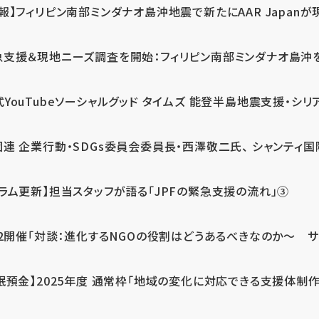
報】フィリピン南部ミンダナオ島沖地震で新たにAAR Japanが
支援＆現地ニーズ調査を開始：フィリピン南部ミンダナオ島沖を震源
式YouTubeソーシャルグッド タイムズ 能登半島地震支援・シリア
連 企業行動・SDGs委員会委員長・西澤敬二氏、 シャンティ国際
コラム更新】担当スタッフが語る「JPFの緊急支援の流れ」③
12開催「対談：進化するNGOの役割はどうあるべきなのか～ サム
眠預金】2025年度 通常枠「地域の変化に対応できる支援体制作り