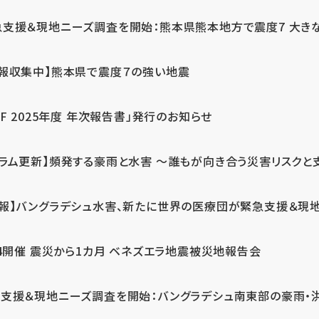
急支援＆現地ニーズ調査を開始：熊本県熊本地方で震度7 大き
情報収集中】熊本県で震度７の強い地震
PF 2025年度 年次報告書」発行のお知らせ
コラム更新】頻発する豪雨と水害 ～誰もが向き合う災害リスクと
続報】バングラデシュ水害、新たに世界の医療団が緊急支援＆現
24開催 震災から1カ月 ベネズエラ地震被災地報告会
支援＆現地ニーズ調査を開始：バングラデシュ南東部の豪雨・洪水被