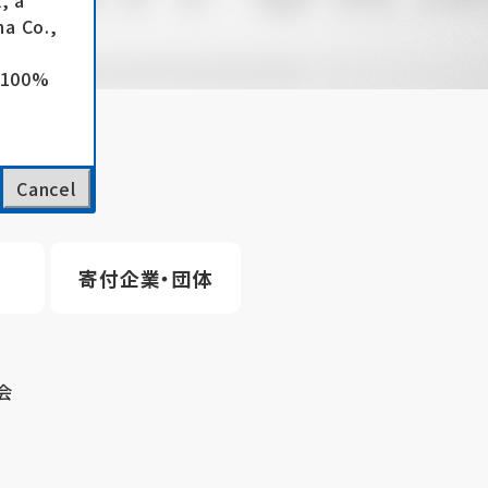
, a
a Co.,
e 100%
Cancel
寄付企業・団体
会