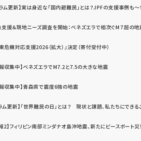
ラム更新】実は身近な「国内避難民」とは？JPFの支援事例も～世
急支援＆現地ニーズ調査を開始：ベネズエラで相次ぐM７超の
東危機対応支援2026（拡大）」決定（寄付受付中）
報収集中】ベネズエラでM7.2と7.5の大きな地震
情報収集中】青森県で震度6強の地震
ラム更新】「世界難民の日」とは？ 現状と課題、私たちにできる
報2】フィリピン南部ミンダナオ島沖地震、新たにピースボート災害