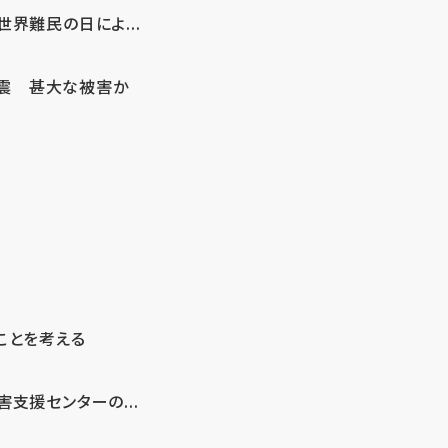
界難民の日によ...
地震 甚大な被害か
ことを考える
支援センターの...