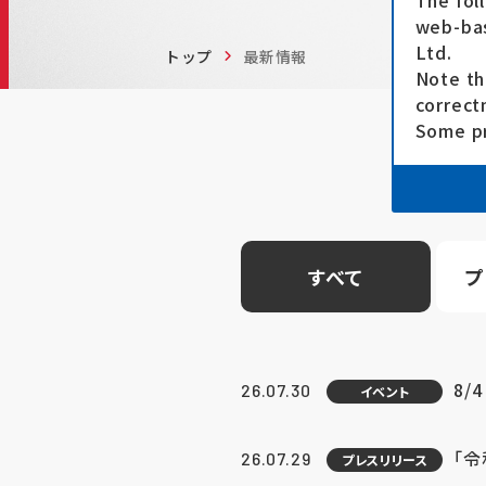
The fol
web-bas
Ltd.
トップ
最新情報
Note th
correct
Some pr
すべて
プ
8/
26.07.30
イベント
「
26.07.29
プレスリリース