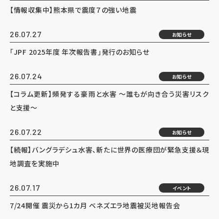
【情報収集中】熊本県で震度７の強い地震
26.07.27
お知らせ
「JPF 2025年度 年次報告書」発行のお知らせ
26.07.24
お知らせ
【コラム更新】頻発する豪雨と水害 ～誰もが向き合う災害リスク
と支援～
26.07.22
お知らせ
【続報】バングラデシュ水害、新たに世界の医療団が緊急支援＆現
地調査を実施中
26.07.17
イベント
7/24開催 震災から1カ月 ベネズエラ地震被災地報告会