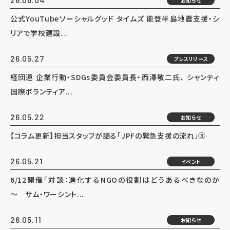
お知らせ
公式YouTubeソーシャルグッド タイムズ 能登半島地震支援・シ
リアで学校建設...
26.05.27
プレスリリース
経団連 企業行動・SDGs委員会委員長・西澤敬二氏、 シャンティ
国際ボランティア...
26.05.22
お知らせ
【コラム更新】担当スタッフが語る「JPFの緊急支援の流れ」③
26.05.21
イベント
6/12開催「対談：進化するNGOの役割はどうあるべきなのか
～ サム・ワーシント...
26.05.11
お知らせ