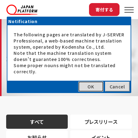
寄付する
Notification
The following pages are translated by J-SERVER
Professional, a web-based machine translation
system, operated by Kodensha Co., Ltd.
Note that the machine translation system
最新情報
doesn't guarantee 100% correctness.
Some proper nouns might not be translated
correctly.
OK
Cancel
トップ
最新情報
すべて
プレスリリース
お知らせ
イベント