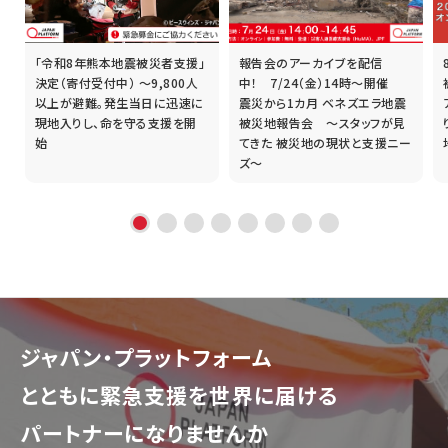
「令和8年熊本地震被災者支援」
報告会のアーカイブを配信
誰
決定（寄付受付中） ～9,800人
中！ 7/24（金）14時～開催
以上が避難。発生当日に迅速に
震災から1カ月 ベネズエラ地震
現地入りし、命を守る支援を開
被災地報告会 ～スタッフが見
始
てきた 被災地の現状と支援ニー
ズ～
ジャパン・プラットフォーム
とともに
緊急支援を世界に届ける
パートナーになりませんか