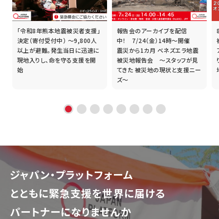
「令和8年熊本地震被災者支援」
報告会のアーカイブを配信
誰
決定（寄付受付中） ～9,800人
中！ 7/24（金）14時～開催
以上が避難。発生当日に迅速に
震災から1カ月 ベネズエラ地震
現地入りし、命を守る支援を開
被災地報告会 ～スタッフが見
始
てきた 被災地の現状と支援ニー
ズ～
ジャパン・プラットフォーム
とともに
緊急支援を世界に届ける
パートナーになりませんか