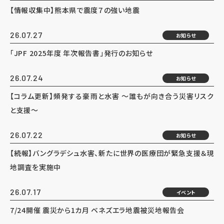
【情報収集中】熊本県で震度７の強い地震
26.07.27
お知らせ
「JPF 2025年度 年次報告書」発行のお知らせ
26.07.24
お知らせ
【コラム更新】頻発する豪雨と水害 ～誰もが向き合う災害リスク
と支援～
26.07.22
お知らせ
【続報】バングラデシュ水害、新たに世界の医療団が緊急支援＆現
地調査を実施中
26.07.17
イベント
7/24開催 震災から1カ月 ベネズエラ地震被災地報告会