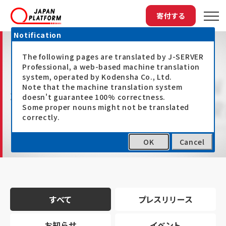
寄付する
Notification
The following pages are translated by J-SERVER
Professional, a web-based machine translation
system, operated by Kodensha Co., Ltd.
Note that the machine translation system
最新情報
doesn't guarantee 100% correctness.
Some proper nouns might not be translated
correctly.
OK
Cancel
トップ
最新情報
すべて
プレスリリース
お知らせ
イベント