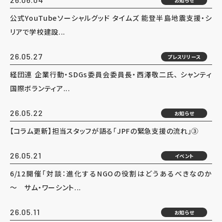
お知らせ
公式YouTubeソーシャルグッド タイムズ 能登半島地震支援・シ
リアで学校建設...
26.05.27
プレスリリース
経団連 企業行動・SDGs委員会委員長・西澤敬二氏、 シャンティ
国際ボランティア...
26.05.22
お知らせ
【コラム更新】担当スタッフが語る「JPFの緊急支援の流れ」③
26.05.21
イベント
6/12開催「対談：進化するNGOの役割はどうあるべきなのか
～ サム・ワーシント...
26.05.11
お知らせ