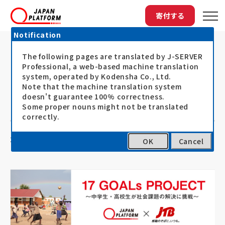
寄付する
Notification
The following pages are translated by J-SERVER
トップ
最新情報
東海市立富木島中学校（愛知県）－ 17 ...
東海市立富木島中学校（愛知県）－
Professional, a web-based machine translation
system, operated by Kodensha Co., Ltd.
17 GOALs PROJECT ～中学生・高校
Note that the machine translation system
doesn't guarantee 100% correctness.
生が社会課題の解決に挑戦～
Some proper nouns might not be translated
correctly.
24.02.20
17 GOALs PROJECT
OK
Cancel