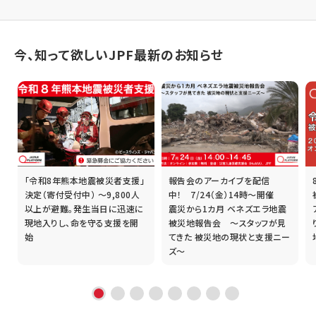
今、知って欲しいJPF最新のお知らせ
「令和8年熊本地震被災者支援」
報告会のアーカイブを配信
誰
決定（寄付受付中） ～9,800人
中！ 7/24（金）14時～開催
以上が避難。発生当日に迅速に
震災から1カ月 ベネズエラ地震
現地入りし、命を守る支援を開
被災地報告会 ～スタッフが見
始
てきた 被災地の現状と支援ニー
ズ～