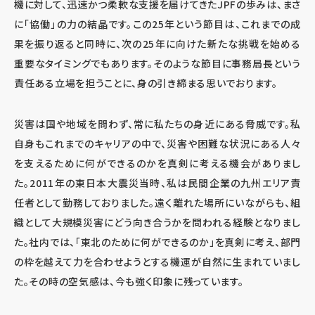
機に対して、迅速かつ柔軟な支援を届けてきたJPFの歩みは、まさ
に「協働」の力の結晶です。この25年という節目は、これまでの成
果を振り返ると同時に、次の25年に向けた新たな挑戦を始める
重要なタイミングでもあります。そのような節目に事務局長という
責任ある立場を担うことに、身の引き締まる思いでおります。
災害は国や地域を問わず、常に私たちの身近にある脅威です。私
自身もこれまでのキャリアの中で、災害や困難な状況にある人々
を支えるために何ができるのかを真剣に考える機会がありまし
た。2011年の東日本大震災当時、私は民間企業の九州エリア責
任者として勤務しておりました。遠く離れた場所にいながらも、組
織として大規模災害にどう向き合うかを問われる経験となりまし
た。社内では、「東北のために何ができるのか」を真剣に考え、部門
の枠を越えて力を合わせようとする機運が自然に生まれていまし
た。その時の空気感は、今も強く印象に残っています。