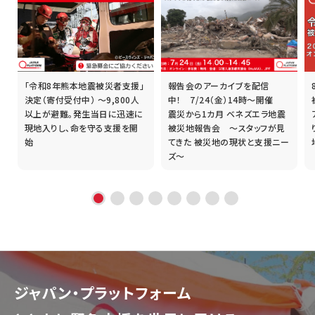
「令和8年熊本地震被災者支援」
報告会のアーカイブを配信
誰
決定（寄付受付中） ～9,800人
中！ 7/24（金）14時～開催
以上が避難。発生当日に迅速に
震災から1カ月 ベネズエラ地震
現地入りし、命を守る支援を開
被災地報告会 ～スタッフが見
始
てきた 被災地の現状と支援ニー
ズ～
ジャパン・プラットフォーム