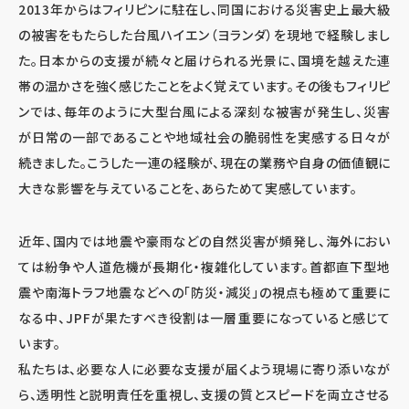
2013年からはフィリピンに駐在し、同国における災害史上最大級
の被害をもたらした台風ハイエン（ヨランダ）を現地で経験しまし
た。日本からの支援が続々と届けられる光景に、国境を越えた連
帯の温かさを強く感じたことをよく覚えています。その後もフィリピ
ンでは、毎年のように大型台風による深刻な被害が発生し、災害
が日常の一部であることや地域社会の脆弱性を実感する日々が
続きました。こうした一連の経験が、現在の業務や自身の価値観に
大きな影響を与えていることを、あらためて実感しています。
近年、国内では地震や豪雨などの自然災害が頻発し、海外におい
ては紛争や人道危機が長期化・複雑化しています。首都直下型地
震や南海トラフ地震などへの「防災・減災」の視点も極めて重要に
なる中、JPFが果たすべき役割は一層重要になっていると感じて
います。
私たちは、必要な人に必要な支援が届くよう現場に寄り添いなが
ら、透明性と説明責任を重視し、支援の質とスピードを両立させる