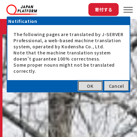
寄付する
Notification
はじめての方へ
The following pages are translated by J-SERVER
Professional, a web-based machine translation
system, operated by Kodensha Co., Ltd.
Note that the machine translation system
doesn't guarantee 100% correctness.
Some proper nouns might not be translated
correctly.
OK
Cancel