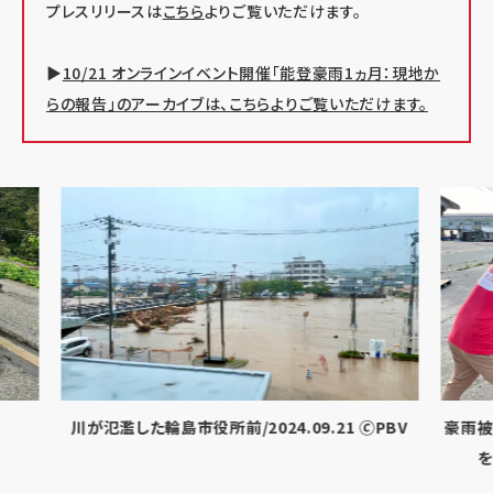
プレスリリースは
こちら
よりご覧いただけます。
▶
10/21 オンラインイベント開催「能登豪雨1ヵ月：現地か
らの報告」のアーカイブは、こちらよりご覧いただけます。
PBV
豪雨被害で被災した漁業技能実習生へ食料品など
輪島
を提供 🄫AAR Japan［難民を助ける会］
ント