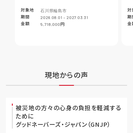
対象地
対
石川県輪島市
期間
期
2026.08.01 – 2027.03.31
金額
金
円
5,718,000
現地からの声
被災地の方々の心身の負担を軽減する
ために
グッドネーバーズ・ジャパン（GNJP）