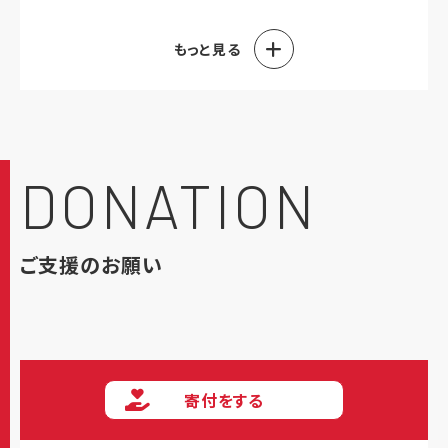
社葵/株式会社エニシ/株式会社ブライト/日本郵船株
もっと見る
式会社/EPSホールディングス株式会社/
伊藤忠商事
株式会社
/
伊藤忠オリコ保険サービス株式会社
/株式
会社スタンダード/
オリンパス株式会社
/
三井物産株
式会社
/キヤノン株式会社/大陽日酸株式会社/
株式
会社東芝
/横河電機株式会社/
ヤマハ発動機株式会
DONATION
社
/
大日本印刷株式会社
/
愛知製鋼株式会社/愛知製
鋼ボランティア基金
/株式会社Fast Fitness
Japan（エニタイムフィットネス）/
ジー・プラン株式会
ご支援のお願い
社
/
株式会社アパートナー
/株式会社GDP/フタバ産業
株式会社/
トヨタ車体株式会社
/
豊田通商株式会
社
/J.P.モルガン/シャープ株式会社/センチュリーメデ
ィカル株式会社/トヨタ紡織株式会社/日野自動車株
式会社/愛三工業株式会社/シチズン時計株式会社/
寄付をする
株式会社ミルボン
/双日株式会社/富士通株式会社/
株式会社イントゥ/河野電気/
豊田合成株式会社
/
株式