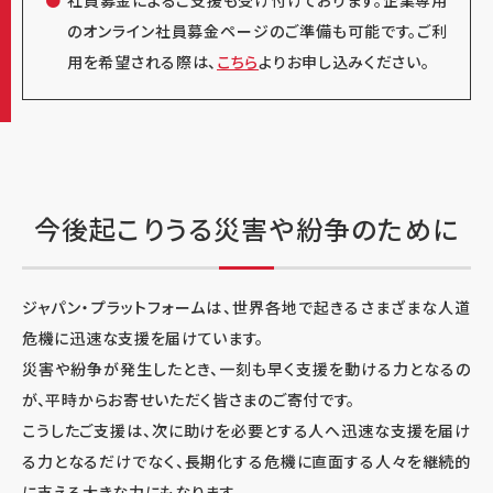
社員募金によるご支援も受け付けております。企業専用
ァイザー株式会社
/DNPグループ社員一同/株式会社
のオンライン社員募金ページのご準備も可能です。ご利
Epic entertainment/カーランチ山手 株式会社
用を希望される際は、
こちら
よりお申し込みください。
ガーネット/株式会社ゼロボード/株式会社ブイキュ
ーブ/ジェイテクトグループ/
アッヴィ合同会社
/日産車
体株式会社/
株式会社良品計画
2024年3月
今後起こりうる災害や紛争のために
ANAマイレージクラブ会員の皆様/丸紅株式会
社/Yahoo!基金/
株式会社グラシアス
/株式会社尾崎
鐵工/合同会社パダワン/39アクション/
サノフィ株式
ジャパン・プラットフォームは、世界各地で起きるさまざまな人道
会社
/全オカムラ労働組合連合会/富士フイルムグル
危機に迅速な支援を届けています。
ープ 従業員募金/株式会社日産オートモーティブテ
災害や紛争が発生したとき、一刻も早く支援を動ける力となるの
クノロジー/大和ハウス工業株式会社 （大和ハウスグ
が、平時からお寄せいただく皆さまのご寄付です。
ループ ハート募金）/ＤＮＰグループ社員一同/ANAグ
こうしたご支援は、次に助けを必要とする人へ迅速な支援を届け
ループ従業員有志/トヨタ紡織株式会社・トヨタ紡織
る力となるだけでなく、長期化する危機に直面する人々を継続的
労働組合/
株式会社良品計画
/イー・アンド・イー ソリ
に支える大きな力にもなります。