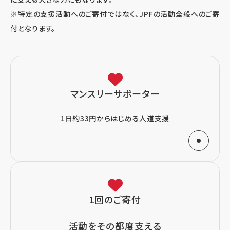
ューションズ株式会社/自然電力株式会社/富士通株
※特定の支援活動へのご寄付ではなく、JPFの活動全般へのご寄
式会社
付となります。
2024年4月
ドクターシーラボ/トヨタ紡織株式会社 部長
会/dentsu Japan/
株式会社良品計画
/NPO法人音
マンスリーサポーター
楽で日本の笑顔を
1日約33円からはじめる人道支援
2024年5月
株式会社トヨタアカウンティングサービス従業員一
同/
株式会社良品計画
2024年6月
1回のご寄付
アンリツ労働組合/
株式会社良品計画
活動をその都度支える
2024年7月