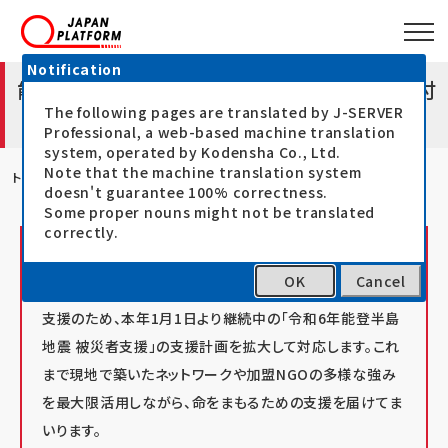
Notification
能登半島災害支援（地震・豪雨）（寄付受付
The following pages are translated by J-SERVER
中）
Professional, a web-based machine translation
system, operated by Kodensha Co., Ltd.
Note that the machine translation system
トップ
JPFの緊急人道支援
支援プログラム
能登半島災害支援（地震・
doesn't guarantee 100% correctness.
Some proper nouns might not be translated
correctly.
2024.09.24
OK
Cancel
9月21日からの能登地方における豪雨被害による被災者
支援のため、本年1月1日より継続中の「令和6年能登半島
地震 被災者支援」の支援計画を拡大して対応します。これ
まで現地で築いたネットワークや加盟NGOの多様な強み
を最大限活用しながら、命をまもるための支援を届けてま
いります。