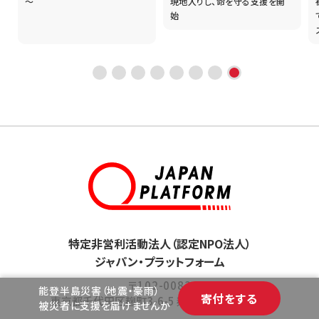
現地入りし、命を守る支援を開
被災地報告会 ～スタッフが見
始
てきた 被災地の現状と支援ニー
ズ～
2024年11月
株式会社クボタ/株式会社白バラ堂本舗/JNTLコン
シューマーヘルス株式会社/友好音楽祭オーケスト
ラ/ＳＯＭＰＯちきゅう倶楽部/
株式会社良品計画
2024年12月
キヤノンセミコンダクターエクィップメント株式会社/
南福崎土地株式会社/富士通株式会社/株式会社
KJRマネジメント/株式会社イースト/
株式会社良品
計画
特定非営利活動法人（認定NPO法人）
ジャパン・プラットフォーム
2025年1月
〒102-0083
富士フイルムグループ 従業員募金/親商会/デンソー
能登半島災害（地震・豪雨）
寄付をする
東京都千代田区麹町3-6-5 麹町GN安田ビル 4F
被災者に支援を届けませんか
九州労働組合/
株式会社良品計画