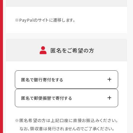
プシード株式会社/海洋ゴム株式会社/株式会社
KAKAI/株式会社トヨタシステムズ/
栗田工業株式会
PayPalのサイトに遷移します。
社
/三井食品株式会/株式会社テクニカルリンクスデ
ザイン/
Kharismira株式会社
/株式会社TBエンジニ
アリング/株式会社TBエンジニアリング 社員団体/
株式会社トヨタ車体研究所/トヨタ自動車九州株式
匿名をご希望の方
会社/
クラシエ株式会社
/
オムロン株式会社
/ベクタ
ー・ジャパン株式会社/アラコ株式会社/アラコ労働組
合/
アメリカン・エキスプレス・インターナショナル
匿名で銀行寄付をする
Inc.
/株式会社NTTドコモ
/
トヨタ自動車株式会社
/
ト
ヨタ紡織東北グループ［トヨタ紡織東北（株）・ＴＢソ
匿名で郵便振替で寄付する
ーテック東北（株）］
/リコーグループ/伊藤忠紙パルプ
株式会社/
日本跡取り娘共育協会 有志
/サンヨーホ
ームズ株式会社/ホーユー株式会社/
黒田グループ株
匿名希望の方は上記口座に直接お振込みください。
式会社/
共和レザー株式会社
/
日立Astemo精工株式
なお、領収書は発行されませんのでご了承ください。
会社/
千歳コーポレーション株式会社/千歳ファシリテ