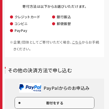
会社トーメンデバイス
/株式会社TBテクノグリーン/
ト
寄付方法は以下からお選びいただけます。
ヨタ紡織滋賀株式会社
/
トヨタ紡織広瀬株式会社
/デ
クレジットカード
銀行振込
ンソーグループはあとふる基金/株式会社クラレ/
トー
コンビニ
郵便振替
セイ株式会社
/
株式会社LIXIL
/
NECグループ
/
カシオ
PayPay
計算機株式会社
/
日産自動車株式会社
/一般社団法
人日本ジュエリー協会/サンヨーホームズ株式会社/
企業/団体としてご寄付いただく場合、
こちら
からお手続
株式会社豊田自動織機/
富士フイルムホールディング
きください。
ス株式会社
/ANAホールディングス株式会社/
ローム
株式会社
/
トーア再保険株式会社
/
TGテクノ株式会
社
/
TGロジスティクス株式会社
/TGメンテナンス株式
その他の決済方法で申し込む
会社/ＴＢロジスティクス株式会社/
トヨタ紡織精工株
式会社
/
株式会社クボタ
/コンチネンタル・オートモー
PayPalからのお申込み
ティブ株式会社/
ハウス食品グループ本社株式会社
/
セガサミーホールディングス株式会社
/
IDEC株式会
社
/
オーサワジャパン株式会社
/伊藤忠エネクス株式
寄付をする
会社/株式会社京橋アートレジデンス/ティージーオ