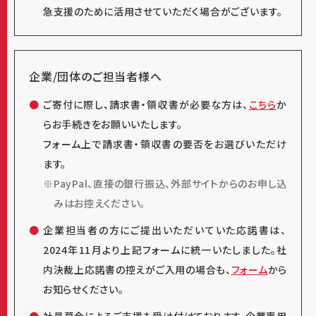
急支援のために活用させていただく場合がございます。
CSLベーリング株式会社
/有限会社アイデアデザイン
ワークス/日清製粉労働組合/
日本アムウェイ合同会
社
/
シーカ・ジャパン株式会社
/Kenvue/株式会社オ
企業/団体のご担当者様へ
ーエス/サッポログループ従業員募金/
豊田合成東日
本株式会社
/日野自動車株式会社三職制会（燦和会,
ご寄付に際し、請求書・領収書が必要な方は、
こちら
か
親和会,優和会)/株式会社ファノベイト/オルガノン株
らお手続きをお願いいたします。
式会社/ガールスカウト 愛知県第106団/Daiwa
フォーム上で請求書・領収書の要否をお選びいただけ
Capital Markets America Inc./株式会社WOOD
ます。
LUCK/スターツ首都圏千曲会/スターツ CAM 株式会
PayPal、直接の銀行振込、外部サイトからのお申し込
社/スターツ環境開発株式会社/株式会社晃豊運送/
みはお控えください。
株式会社プロテリアル/株式会社ソミックマネージメ
企業担当者の方にご提出いただいていた応諾書は、
ントホールディングス/株式会社東陽/株式会社日本
2024年11月より上記フォームに統一いたしました。社
海メディカル/
株式会社良品計画
/株式会社オカムラ/
内決裁上応諾書の控えがご入用の場合も、
フォーム
から
三菱マテリアルグループ
/ほけんの窓口グループ株式
お知らせください。
会社/トヨタ紡織 職長会/デンソー九州労働組合/
フ