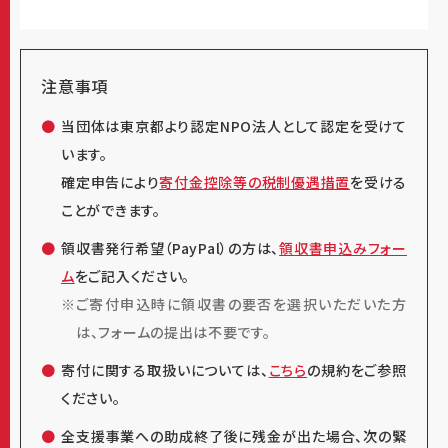
ィーズ株式会社/日清製粉グループ/株式会社リンク
レア/三井物産プラスチック株式会社/トヨタ不動産
株式会社/
第一稀元素化学工業株式会社
/株式会社
注意事項
オウルズコンサルティンググループ/株式会社ハーモ
当団体は東京都より認定NPO法人として認定を受けて
ニック・ドライブ・システムズ/山中産業株式会社/カシ
います。
マ産業株式会社/株式会社 あいわ/
第一三共株式会
確定申告により
寄付金控除等の税制優遇措置
を受ける
社
/
株式会社コベルク
/TGウェルフェア株式会
ことができます。
社/
NISSHAグループ
/アンリツグループ/
ナトリ株式会
領収書発行希望（PayPal）の方は、
領収書申込みフォー
社
/住友理工株式会社/一般財団法人住友理工あった
ム
をご記入ください。
か基金/株式会社ジョイネット/
三井物産スチール株
ご寄付申込時に領収書の要否を選択いただいた方
式会社
/株式会社ジョイネット/有限会社アイデアデザ
は、フォームの提出は不要です。
インワークス/
トヨタファイナンシャルサービス株式会
社
/
トヨタファイナンス株式会社
/ＴＢコーポレートサ
寄付に関する取扱いについては、
こちら
の規約をご参照
ービス株式会社
ください。
全支援事業への助成終了後に残金が出た場合、次の緊
2024年2月