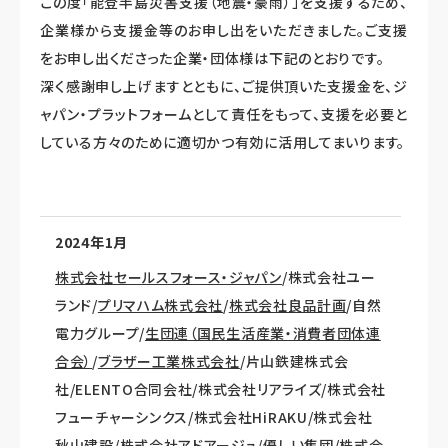
この度「能登半島災害支援（地震・豪雨）」を支援するため、
企業様から支援金等のお申し出をいただきました。ご支援
をお申し出くださった企業・団体様は下記のとおりです。
深く感謝申し上げますとともに、ご提供頂いた支援金を、ジ
ャパン・プラットフォームとして責任をもって、支援を必要と
している方々のために適切かつ有効に活用してまいります。
2024年1月
株式会社セールスフォース・ジャパン
/
株式会社ユー
ランド/
プリマハム株式会社
/
株式会社良品計画
/自然
電力グループ/
生団連（国民生活産業・消費者団体連
合会）
/
ブラザー工業株式会社
/片山鉄建株式会
社/ELENTO合同会社/株式会社リアライズ/株式会社
フューチャーシンクス/株式会社HiRAKU/株式会社
秋山建設/株式会社アドアージュ/優しい集団/株式会