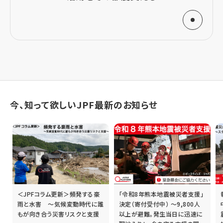
株式会社良品計画
2024年8月
株式会社良品計画
2024年9月
今、知って欲しいJPF最新のお知らせ
株式会社良品計画
/株式会社ユーランド/株式会社白
バラ堂本舗
2024年10月
株式会社オカムラ/日和エンジニアリング株式会社/
株式会社クラレ/友好音楽祭オーケストラ/ＳＯＭＰＯ
ちきゅう倶楽部/
ブラザー工業株式会社
/ハウス食品
「令和8年熊本地震被災者支援」
報告会のアーカイブを配信
誰
決定（寄付受付中） ～9,800人
中！ 7/24（金）14時～開催
グループ本社株式会社/
株式会社良品計
以上が避難。発生当日に迅速に
震災から1カ月 ベネズエラ地震
画
/Kenvue/
栗田工業株式会社