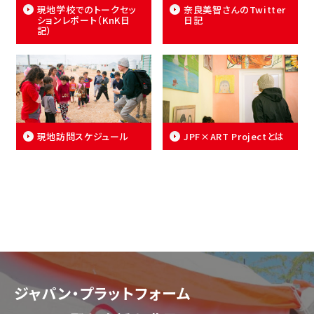
現地学校でのトークセッ
奈良美智さんのTwitter
ションレポート（KnK日
日記
記）
現地訪問スケジュール
JPF×ART Projectとは
ジャパン・プラットフォーム