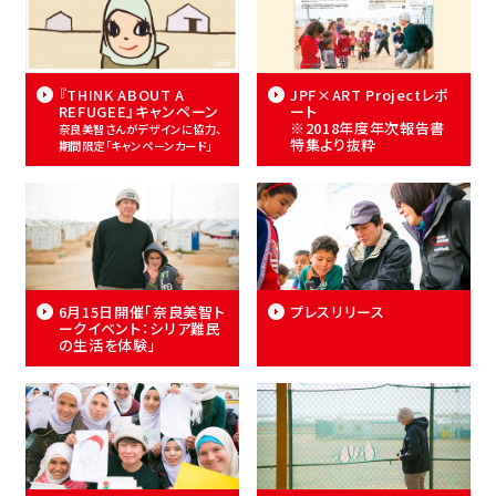
『THINK ABOUT A
JPF×ART Projectレポ
REFUGEE』キャンペーン
ート
※2018年度年次報告書
奈良美智さんがデザインに協力、
特集より抜粋
期間限定「キャンペーンカード」
6月15日開催「奈良美智ト
プレスリリース
ークイベント：シリア難民
の生活を体験」