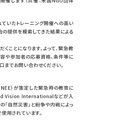
て開催します（共催：米国NGO団体
れていたトレーニング開催への高い
機会の提供を模索してきた結果による
くことになります。よって、緊急教
内容や参加者の応募資格、条件等に
口までお問い合わせください。
cy : INEE）が策定した緊急時の教育に
sion Internationalなどが入
どの「自然災害」と紛争や内戦によっ
で使用されています。