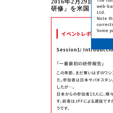
The fol
2016年2月29日
web-bas
研修」を米国・ワシン
Ltd.
Note th
correct
Some pr
イベントレポート
Session1: Introducti
「一番最初の研修報告」
この季節、まだ寒いはずのワシ
た。参加者は日本やパキスタン
したが…。
日本からの参加者15人に、様
す。前者はJPFによる選抜です
うです。