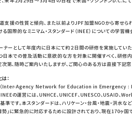
、来年2月29日～3月4日の日程で米国・ワシントンD.C.に
道支援の性質と傾向、また以前よりJPF加盟NGOから寄せら
ける国際的なミニマム・スタンダード（INEE）についての学習
ーナーとして年度内に日本にて約２日間の研修を実施していただ
つ日本での普及活動に意欲的な方を対象に開催すべく、研修
定次第、随時ご案内いたしますが、ご関心のある方は直接下記窓
とは：
-Agency Network for Education in Emergen
の運営には、UNHCE、UNICEF、UNESCO、USAID、World Vi
基準です。本スタンダードは、ハリケーン・台風・地震・洪水な
勢」に緊急的に対応するために設計されており、現在170ヶ国