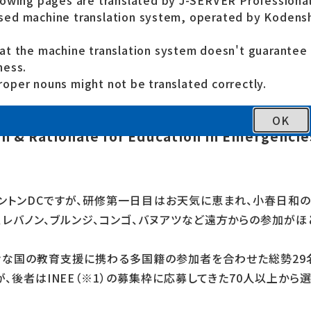
lowing pages are translated by J-SERVER Professional
～3月4日、「INEE教育ミニマム・スタン
ed machine translation system, operated by Kodensh
トンD.C.にて開催
at the machine translation system doesn't guarante
ness.
oper nouns might not be translated correctly.
OK
on & Rationale for Education in Emergencie
ントンDCですが、研修第一日目はお天気に恵まれ、小春日和
、レバノン、ブルンジ、コンゴ、バヌアツなど遠方からの参加がほ
々な国の教育支援に携わる多国籍の参加者を合わせた総勢29
が、後者はINEE（※1）の募集枠に応募してきた70人以上から