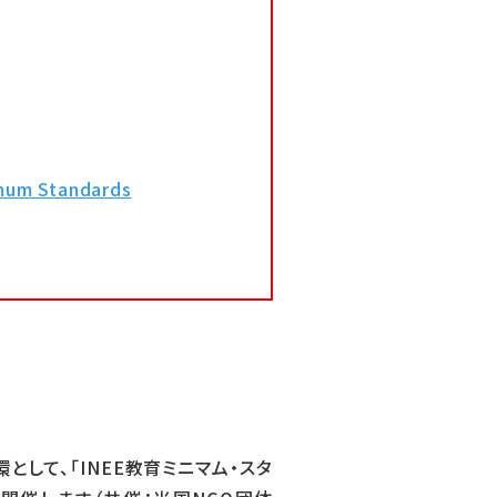
）
imum Standards
環として、「INEE教育ミニマム・スタ