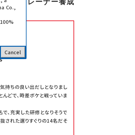
, a
ダード・トレーナー養成
a Co.,
e 100%
Cancel
s
の気持ちの良い出だしとなりまし
とんどで、時差ボケと戦っていま
名で、充実した研修となりそうで
選抜された選りすぐりの14名だそ