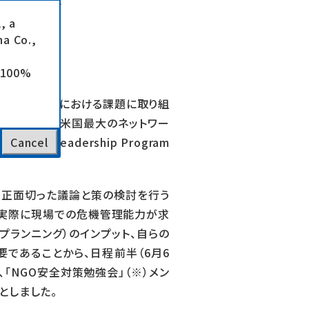
研修」を
, a
a Co.,
e 100%
セキュリティ体制における課題に取り組
sとの共催および米国最大のネットワー
NGO Leadership Program
Cancel
る正面切った議論と策の検討を行う
、実際に現場での危機管理能力が求
プランニング）のインプット、自らの
であることから、日程前半（6月6
、「NGO安全対策勉強会」（※）メン
としました。