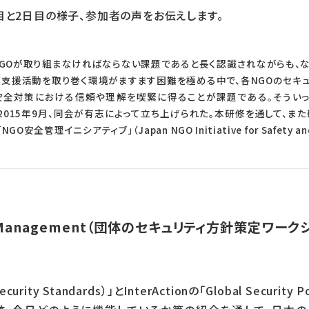
目と2日目の様子、参加者の声をお伝えします。
NGOが取り組まなければならない課題であると長く認識されながらも、
道支援活動を取り巻く環境がますます困難を極める中で、各NGOのセキ
対策における信頼や理解を喫緊に得ることが課題である。そういった問題意識
を端緒に、2015年9月、同会が有志によって立ち上げられた。本研修を通して
管理イニシアティブ」（Japan NGO Initiative for Safety and
ity Management（団体のセキュリティ方針策定ワーク
ecurity Standards）」とInterActionの「Global Securit