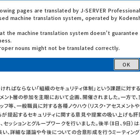
9日、「セキュリティ・マネージメント強化
lowing pages are translated by J-SERVER Professional
ed machine translation system, operated by Kodensh
at the machine translation system doesn't guarante
ness.
）は、2016年6月6日から9日の4日間に亘って、日本のNGOの
oper nouns might not be translated correctly.
ショップ、ミーティング等を、米国NGO団体Mercy Corp
CR管轄「eCentre」の協力のもと、開催しました。（※TOMODACHI 
OK
なければならない「組織のセキュリティ体制」という課題に対す
ジメント層の参加を主眼において企画、開催されました。一方で
ッフ等、一般職員に対する各種ノウハウ（リスク・アセスメントや
らが提起するセキュリティに関する意見や提案の吸い上げも肝要
、セッションとグループワークを行いました。後半（8日、9日）は
集い、詳細な議論や今後についての合意形成を行うミーティング