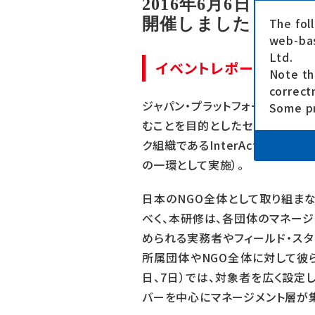
2016年6月6日～
開催しました
The fol
web-bas
Ltd.
イベントレポート
Note th
correct
ジャパン・プラットフォーム（JPF
Some pr
むことを目的としたセミナー、ワーク
ク組織であるInterActionやUNH
の一環として実施）。
日本のNGO全体として取り組ま
べく、本研修は、各団体のマネー
められる実務者やフィールド・スタ
所属団体やNGO全体に対して彼
日、7日）では、対象者を広く設定し
バーを中心にマネージメント層が