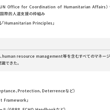
fice for Coordination of Humanitarian Affair
y）などの国際的人道支援の枠組み
anitarian Principles」
rityは、human resource management等を含むすべ
認識できた。
cceptance、Protection、Deterrenceなど）
nt Framework」
GPR8、ECHO Handbookなど）