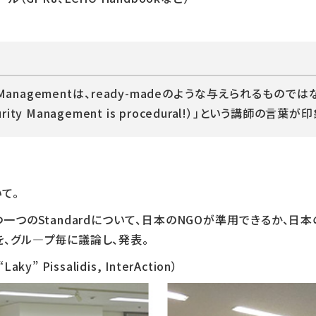
ty Managementは、ready-madeのような与えられるも
ty Management is procedural!）」という講師の言葉
いて。
S」の一つ一つのStandardについて、日本のNGOが準用できるか
かを、グル―プ毎に議論し、発表。
” Pissalidis, InterAction）