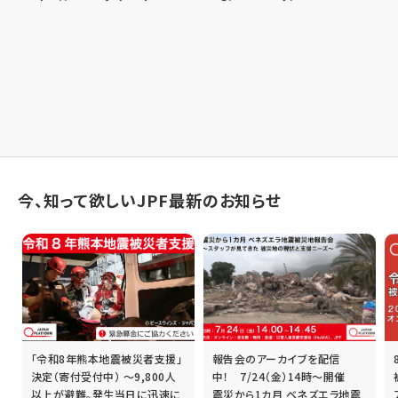
今、知って欲しいJPF最新のお知らせ
「令和8年熊本地震被災者支援」
報告会のアーカイブを配信
誰
決定（寄付受付中） ～9,800人
中！ 7/24（金）14時～開催
以上が避難。発生当日に迅速に
震災から1カ月 ベネズエラ地震