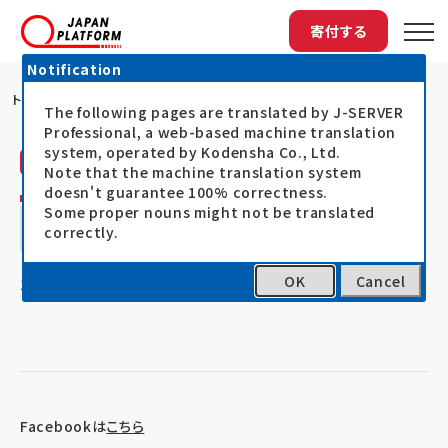
寄付する
Notification
トップ
平成30年7月豪雨 アントニオ・グテーレ...
The following pages are translated by J-SERVER
Professional, a web-based machine translation
system, operated by Kodensha Co., Ltd.
ジャパン・プラットフォーム（JPF）
活動レポート
Note that the machine translation system
doesn't guarantee 100% correctness.
平成30年7月豪雨 アントニオ・グテーレス
Some proper nouns might not be translated
correctly.
国連事務総長が弔辞と支援提供を表明
OK
Cancel
18.07.12
西日本豪雨被災者支援2018
Facebookは
こちら