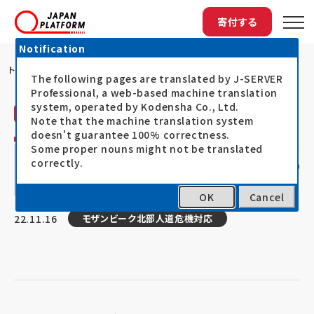
寄付する
Notification
トップ
SCJが「カーボ・デルガド州における国内...
The following pages are translated by J-SERVER
Professional, a web-based machine translation
system, operated by Kodensha Co., Ltd.
セーブ・ザ・チルドレン・ジャパン（SCJ）
活動レポート
Note that the machine translation system
doesn't guarantee 100% correctness.
SCJが「カーボ・デルガド州における国内避
Some proper nouns might not be translated
correctly.
難民と脆弱性の高いホスト・コミュニティの
子どものための学習支援事業」を開始
OK
Cancel
22.11.16
モザンビーク北部人道危機対応