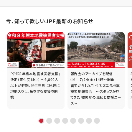
今、知って欲しいJPF最新のお知らせ
「令和8年熊本地震被災者支援」
報告会のアーカイブを配信
誰
決定（寄付受付中） ～9,800人
中！ 7/24（金）14時～開催
以上が避難。発生当日に迅速に
震災から1カ月 ベネズエラ地震
現地入りし、命を守る支援を開
被災地報告会 ～スタッフが見
始
てきた 被災地の現状と支援ニー
ズ～