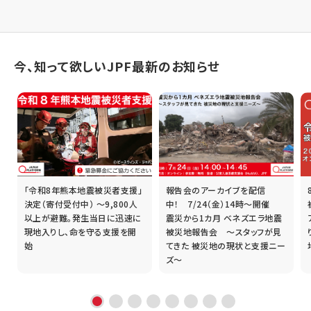
今、知って欲しいJPF最新のお知らせ
「令和8年熊本地震被災者支援」
報告会のアーカイブを配信
誰
決定（寄付受付中） ～9,800人
中！ 7/24（金）14時～開催
以上が避難。発生当日に迅速に
震災から1カ月 ベネズエラ地震
現地入りし、命を守る支援を開
被災地報告会 ～スタッフが見
始
てきた 被災地の現状と支援ニー
ズ～