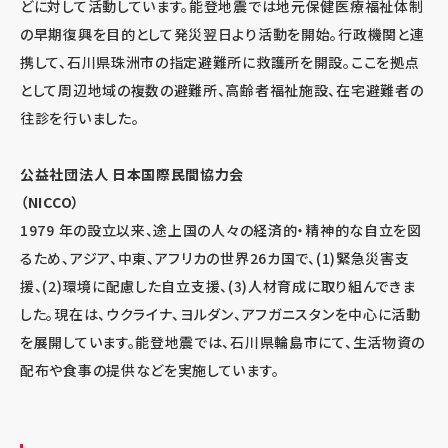
どに対して活動しています。能登地震では地元保健医療福祉体制
の早期復興を目的として発災翌日より活動を開始。行政機関と連
携して、石川県珠洲市の指定避難所に救護所を開設。ここを拠点
として周辺地域の複数の避難所、高齢者福祉施設、在宅避難者の
往診を行いました。
公益社団法人 日本国際民間協力会
（NI
1979 年の設立以来、途上国の人々の経済的・精神的な自立を図
るため、アジア、中東、アフリカの世界
26
カ国で、
(1)
緊急災害支
援、
(2)
環境に配慮した自立支援、
(3)
人材育成に取り組んできま
した。現在は、ウクライナ、ヨルダン、アフガニスタンを中心に活動
を展開しています。能登地震では、石川県輪島市にて、生活物資の
配布や食事の提供などを実施しています。