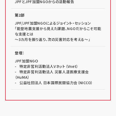
JPFとJPF加盟NGOからの活動報告
第2部
JPF/JPF加盟NGOによるジョイント・セッション
「能登地震支援から見えた課題、NGOだからこそ可能
な支援とは
～3カ月を振り返り、次の災害対応を考える～」
登壇：
JPF加盟NGＯ
- 特定非営利活動法人Vネット（Vnet）
- 特定非営利活動法人 災害人道医療支援会
（HuMA）
- 公益社団法人 日本国際民間協力会（NICCO）