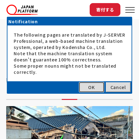
寄付する
Notification
The following pages are translated by J-SERVER
トップ
最新情報
4月12日（金）午後3時～開催 「JP...
4月12日（金）午後3時～開催 「JPF能
Professional, a web-based machine translation
system, operated by Kodensha Co., Ltd.
登地震被災者支援3カ月オンライン報
Note that the machine translation system
doesn't guarantee 100% correctness.
告会」
Some proper nouns might not be translated
correctly.
能登半島地震から見える支援の課題、NGOだから
OK
Cancel
こそ可能な支援とは