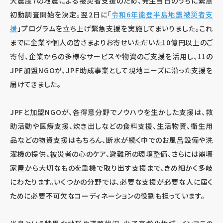
大震度7の地震による被災者支援のため、発生当日のうちに緊急
初動調査開始を決定。翌2日に「
令和6年能登半島地震被災者支
援
」プログラムを立ち上げ緊急支援を実施してまいりました。これ
までに企業や個人の皆さまよりお寄せいただいた10億円以上のご
寄付、企業からの多様なサービスや物資のご支援を活用し、11の
JPF加盟NGOが、JPF助成事業として現地ニーズに沿った支援を
届けてきました。
JPFと加盟NGOが、各得意分野でノウハウを生かした支援は、救
助活動や医療支援、炊き出しなどの食料支援、生活物資、衛生用
品などの物資支援はもちろん、断水が続く中でのお風呂設備や洗
濯機の提供、被災者の心のケア、避難所の環境整備、さらには崩壊
家屋から大切なものを重機で取り出す支援まで、きめ細かく多岐
にわたります。いくつかの分野では、必要な支援が必要な人に届く
ために必要不可欠なコーディネーションの役割も担っています。