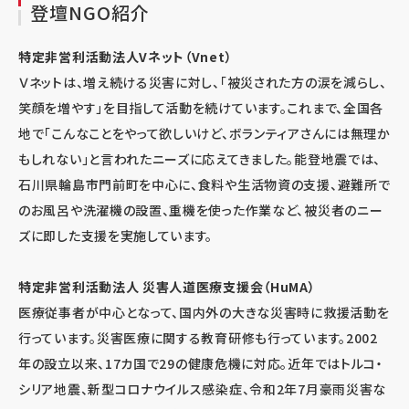
登壇NGO紹介
特定非営利活動法人Vネット（Vnet）
Ｖネットは、増え続ける災害に対し、「被災された方の涙を減らし、
笑顔を増やす」を目指して活動を続けています。これまで、全国各
地で「こんなことをやって欲しいけど、ボランティアさんには無理か
もしれない」と言われたニーズに応えてきました。能登地震では、
石川県輪島市門前町を中心に、食料や生活物資の支援、避難所で
のお風呂や洗濯機の設置、重機を使った作業など、被災者のニー
ズに即した支援を実施しています。
特定非営利活動法人 災害人道医療支援会（HuMA）
医療従事者が中心となって、国内外の大きな災害時に救援活動を
行っています。災害医療に関する教育研修も行っています。
2002
年の設立以来、
17
カ国で
29
の健康危機に対応。近年ではトルコ・
シリア地震、新型コロナウイルス感染症、令和
2
年
7
月豪雨災害な