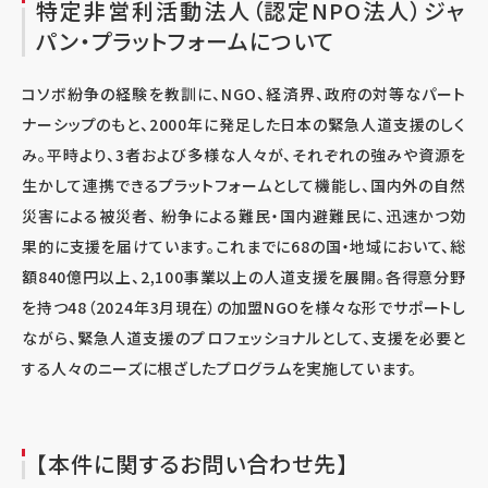
特定非営利活動法人（認定NPO法人）ジャ
パン・プラットフォームについて
コソボ紛争の経験を教訓に、
NGO
、経済界、政府の対等なパート
ナーシップのもと、
2000
年に発足した日本の緊急人道支援のしく
み。平時より、
3
者および多様な人々が、それぞれの強みや資源を
生かして連携できるプラットフォームとして機能し、国内外の自然
災害による被災者、 紛争による難民・国内避難民に、迅速かつ効
果的に支援を届けています。これまでに
68
の国・地域において、総
額
840
億円以上、
2,100
事業以上の人道支援を展開。各得意分野
を持つ
48
（
2024
年
3
月現在）の加盟
NGO
を様々な形でサポートし
ながら、緊急人道支援のプロフェッショナルとして、支援を必要と
する人々のニーズに根ざしたプログラムを実施しています。
【本件に関するお問い合わせ先】