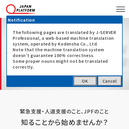
Notification
The following pages are translated by J-SERVER
Professional, a web-based machine translation
system, operated by Kodensha Co., Ltd.
Note that the machine translation system
知ることで支援
doesn't guarantee 100% correctness.
Some proper nouns might not be translated
correctly.
OK
Cancel
トップ
寄付・参加の方法
知ることで支援
緊急支援・人道支援のこと、JPFのこと
知ることから始めませんか？