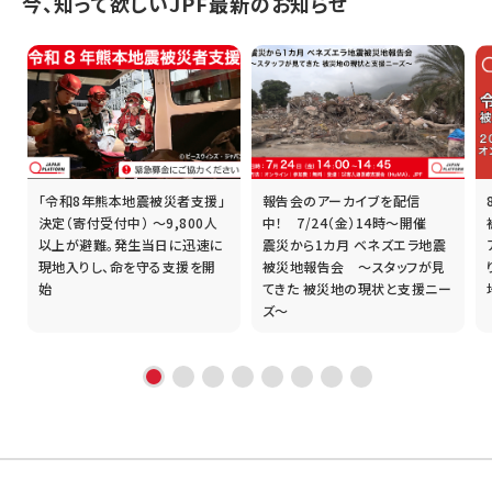
今、知って欲しいJPF最新のお知らせ
「令和8年熊本地震被災者支援」
報告会のアーカイブを配信
誰
決定（寄付受付中） ～9,800人
中！ 7/24（金）14時～開催
以上が避難。発生当日に迅速に
震災から1カ月 ベネズエラ地震
現地入りし、命を守る支援を開
被災地報告会 ～スタッフが見
始
てきた 被災地の現状と支援ニー
ズ～