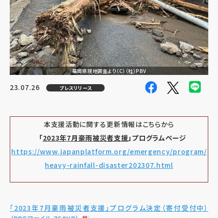
福岡県現地調査より（C）（社）PBV
23.07.26
プレスリリース
本支援活動に関する更新情報はこちらから
「
2023年7月豪雨被災者支援
」プログラムページ
https://www.japanplatform.org/emergency/program/
heavy-rainfall-disaster202307.html
「2023年7月豪雨被災者支援」プログラム決定（寄付受付中）