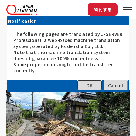
寄付する
Notification
The following pages are translated by J-SERVER
トップ
最新情報
「2023年7月豪雨被災者支援」プログラ...
「2023年7月豪雨被災者支援」プログ
Professional, a web-based machine translation
system, operated by Kodensha Co., Ltd.
ラム決定（寄付受付中） ～支援対象県
Note that the machine translation system
doesn't guarantee 100% correctness.
の住宅被害7,000棟以上。被災された
Some proper nouns might not be translated
方々の早期の生活復旧支援を～
correctly.
OK
Cancel