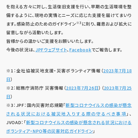
を抱える方々に対し、生活復旧支援を行い、早期の生活環境を整
備するように、現地の実情とニーズに応じた支援を届けてまいり
※3
ます。感染防止のためのガイドライン
に則り、羅患および拡大に
留意しながら活動いたします。
皆様からの温かいご支援をお願いいたします。
今後の状況は、
JPFウェブサイト
、
Facebook
でご報告します。
※1：全社協被災地支援・災害ボランティア情報（
2023年7月18
日
）
※2：総務庁消防庁 災害情報（
2023年7月26日
）（
2023年7月25
日
）
※3：JPF：国内災害対応規範「
新型コロナウイルスの感染が懸念
される状況における被災地入りする際の守るべき事項
」、
JVOAD：「
新型コロナウイルスの感染が懸念される状況における
ボランティア・NPO等の災害対応ガイドライン
」