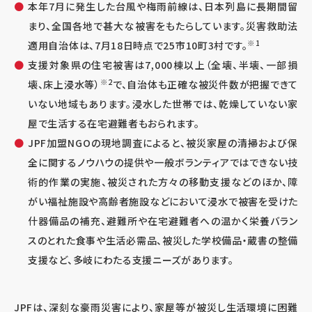
本年7月に発生した台風や梅雨前線は、日本列島に長期間留
まり、全国各地で甚大な被害をもたらしています。災害救助法
※1
適用自治体は、7月18日時点で25市10町3村です。
支援対象県の住宅被害は7,000棟以上（全壊、半壊、一部損
※2
壊、床上浸水等）
で、自治体も正確な被災件数が把握できて
いない地域もあります。浸水した世帯では、乾燥していない家
屋で生活する在宅避難者もおられます。
JPF加盟NGOの現地調査によると、被災家屋の清掃および保
全に関するノウハウの提供や一般ボランティアではできない技
術的作業の実施、被災された方々の移動支援などのほか、障
がい福祉施設や高齢者施設などにおいて浸水で被害を受けた
什器備品の補充、避難所や在宅避難者への温かく栄養バラン
スのとれた食事や生活必需品、被災した学校備品・蔵書の整備
支援など、多岐にわたる支援ニーズがあります。
JPFは、深刻な豪雨災害により、家屋等が被災し生活環境に困難