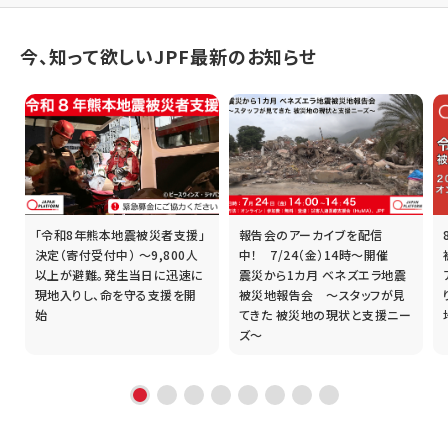
今、知って欲しいJPF最新のお知らせ
「令和8年熊本地震被災者支援」
報告会のアーカイブを配信
誰
決定（寄付受付中） ～9,800人
中！ 7/24（金）14時～開催
以上が避難。発生当日に迅速に
震災から1カ月 ベネズエラ地震
現地入りし、命を守る支援を開
被災地報告会 ～スタッフが見
始
てきた 被災地の現状と支援ニー
ズ～