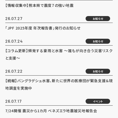
【情報収集中】熊本県で震度７の強い地震
26.07.27
お知らせ
「JPF 2025年度 年次報告書」発行のお知らせ
26.07.24
お知らせ
【コラム更新】頻発する豪雨と水害 ～誰もが向き合う災害リスク
と支援～
26.07.22
お知らせ
【続報】バングラデシュ水害、新たに世界の医療団が緊急支援＆現
地調査を実施中
26.07.17
イベント
7/24開催 震災から1カ月 ベネズエラ地震被災地報告会