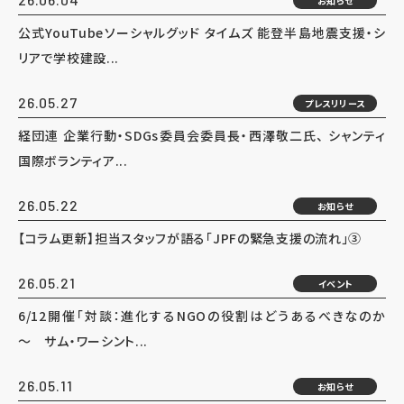
お知らせ
公式YouTubeソーシャルグッド タイムズ 能登半島地震支援・シ
リアで学校建設...
26.05.27
プレスリリース
経団連 企業行動・SDGs委員会委員長・西澤敬二氏、 シャンティ
国際ボランティア...
26.05.22
お知らせ
【コラム更新】担当スタッフが語る「JPFの緊急支援の流れ」③
26.05.21
イベント
6/12開催「対談：進化するNGOの役割はどうあるべきなのか
～ サム・ワーシント...
26.05.11
お知らせ