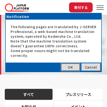
寄付する
Notification
The following pages are translated by J-SERVER
Professional, a web-based machine translation
system, operated by Kodensha Co., Ltd.
Note that the machine translation system
最新情報
doesn't guarantee 100% correctness.
Some proper nouns might not be translated
correctly.
OK
Cancel
トップ
最新情報
すべて
プレスリリース
お知らせ
イベント