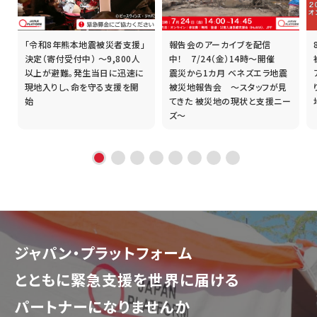
「令和8年熊本地震被災者支援」
報告会のアーカイブを配信
誰
決定（寄付受付中） ～9,800人
中！ 7/24（金）14時～開催
以上が避難。発生当日に迅速に
震災から1カ月 ベネズエラ地震
現地入りし、命を守る支援を開
被災地報告会 ～スタッフが見
始
てきた 被災地の現状と支援ニー
ズ～
ジャパン・プラットフォーム
とともに
緊急支援を世界に届ける
パートナーになりませんか