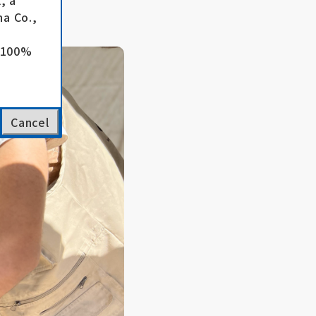
, a
a Co.,
e 100%
Cancel