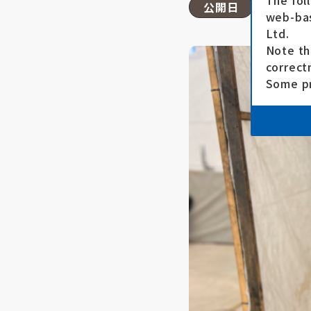
The fol
公開日
25.11.07
web-bas
Ltd.
Note th
correct
Some pr