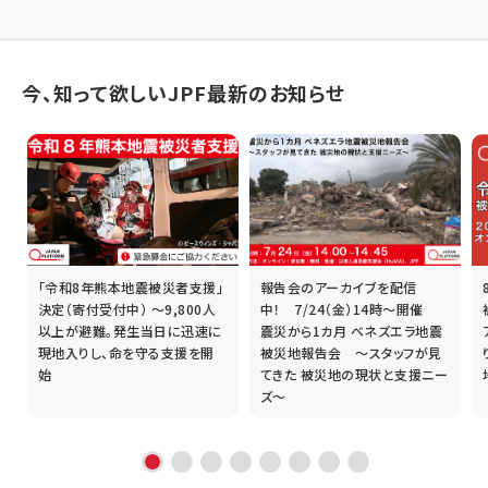
今、知って欲しいJPF最新のお知らせ
「令和8年熊本地震被災者支援」
報告会のアーカイブを配信
誰
決定（寄付受付中） ～9,800人
中！ 7/24（金）14時～開催
以上が避難。発生当日に迅速に
震災から1カ月 ベネズエラ地震
現地入りし、命を守る支援を開
被災地報告会 ～スタッフが見
始
てきた 被災地の現状と支援ニー
ズ～