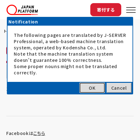
寄付する
Notification
トップ
国連の訪問団がコックスバザール難民キャン...
The following pages are translated by J-SERVER
Professional, a web-based machine translation
system, operated by Kodensha Co., Ltd.
ジャパン・プラットフォーム（JPF）
活動レポート
Note that the machine translation system
doesn't guarantee 100% correctness.
国連の訪問団がコックスバザール難民キャ
Some proper nouns might not be translated
correctly.
ンプを視察－国連ニュース
OK
Cancel
19.05.11
ミャンマー避難民人道支援
Facebookは
こちら