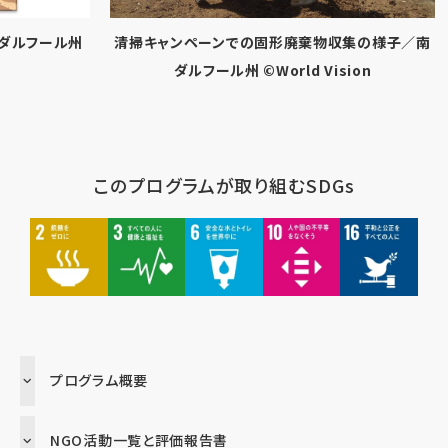
ール州
清掃キャンペーンでの固形廃棄物収集の様子／南
北ダ
ダルフール州 ©World Vision
確
このプログラムが取り組むSDGs
プログラム概要
NGO活動一覧と評価報告書