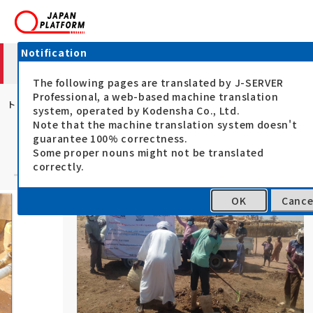
Notification
スーダン西部人道危機対応支援
The following pages are translated by J-SERVER
Professional, a web-based machine translation
トップ
JPFの緊急人道支援
支援プログラム
スーダン西部人道危機対
system, operated by Kodensha Co., Ltd.
Note that the machine translation system doesn't
guarantee 100% correctness.
スーダン西部人道危機 現地の状況
Some proper nouns might not be translated
correctly.
OK
Cance