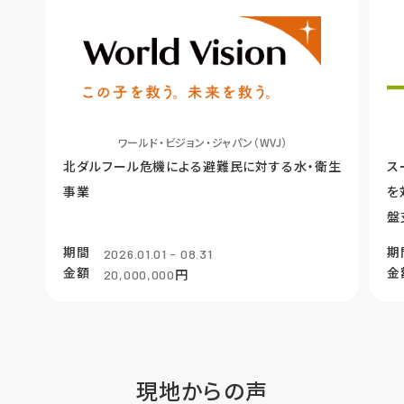
ワールド・ビジョン・ジャパン（WVJ）
北ダルフール危機による避難民に対する水・衛生
ス
事業
を
盤
期間
期
2026.01.01 - 08.31
金額
金
円
20,000,000
現地からの声