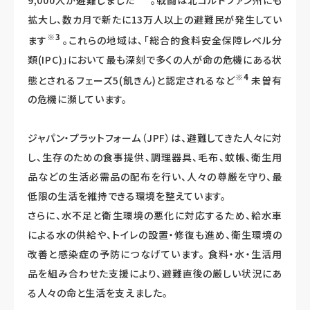
拡大し、数カ月で新たに13万人以上の避難民が発生してい
※3
ます
。これらの地域は、「総合的食料安全保障レベル分
類(IPC)」において最も深刻で多くの人が命の危機にある状
※4
態とされるフェーズ5(飢きん)と認定されるなど
未曽有
の危機に瀕しています。
ジャパン・プラットフォーム（JPF）は、避難してきた人々に対
し、生存のための食事提供、調理器具、毛布、蚊帳、衛生用
品などの生活必需品の配布を行い、人々の尊厳を守り、最
低限の生活を維持できる環境を整えています。
さらに、水不足と衛生環境の悪化に対応するため、給水車
による水の供給や、トイレの設置・修復も進め、衛生環境の
改善と感染症の予防につなげています。 食料・水・生活用
品を組み合わせた支援により、避難直後の厳しい状況にあ
る人々の命と生活を支えました。