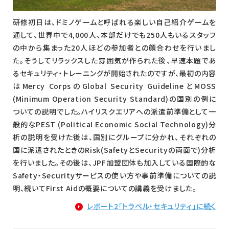
研修初日は、ドミノゲームと呼ばれる楽しい自己紹介ゲームを
通して、世界中で4,000人、本部だけでも250人もいるスタッフ
の中から集まった20人ほどの参加者との顔合わせを行いまし
た。そうしてリラックスした雰囲気が作られた後、早速本題であ
るセキュリティ・トレーニングが開始されたのですが、最初の内容
はMercy CorpsのGlobal Security GuidelineとMOSS
(Minimum Operation Security Standard)の国別の例に
ついての説明でした。ハイリスクエリアへの派遣前準備として一
般的なPEST (Political Economic Social Technology)分
析の説明を受けた後は、国別にグループに分かれ、それぞれの
国に派遣されたときのRisk(SafetyとSecurityの両面で)分析
を行いました。その後は、JPF加盟団体も加入している国際的な
Safety・Securityサービスの使い方や事前準備についての説
明、続いてFirst Aidの概要についての講義を受けました。
レポート2「トラベル・セキュリティ」に続く