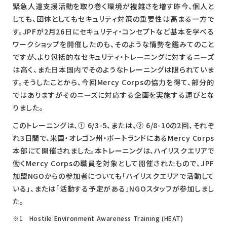
緊急人道支援活動を取り巻く環境が複雑さを増す昨今、個人と
しても、団体としてもセキュリティ対策の重要性は高まる一方で
す。JPFが2月26日にセキュリティ・コンセプトなど基本を学べる
ワークショップを開催したのも、そのような情勢を鑑みてのこと
ですが、より包括的なセキュリティ・トレーニングに対するニーズ
は高く、また日本国内でそのようなトレーニングは限られていま
す。そうしたことから、今回Mercy Corpsの協力を得て、部分的
ではありますがそのニーズに対応する企画を実施する運びとな
りました。
このトレーニングは、① 6/3-5、または、② 6/8-10の2回、それぞ
れ3日間で、米国・オレゴン州・ポートランドにあるMercy Corps
本部にて開催されました。本トレーニングは、ハイリスクエリアで
働くMercy Corpsの職員を対象として開催されたもので、JPF
加盟NGOからの参加者についても「ハイリスクエリアで活動して
いる」、または「活動する予定がある」NGOスタッフが参加しまし
た。
※1 Hostile Environment Awareness Training (HEAT)