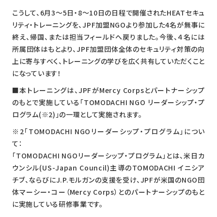
こうして、6月3～5日・8～10日の日程で開催されたHEATセキュ
リティ・トレーニングを、JPF加盟NGOより参加した4名が無事に
終え、帰国、または担当フィールドへ戻りました。今後、４名には
所属団体はもとより、JPF加盟団体全体のセキュリティ対策の向
上に寄与すべく、トレーニングの学びを広く共有していただくこと
になっています！
■本トレーニングは、JPFがMercy Corpsとパートナーシップ
のもとで実施している「TOMODACHI NGO リーダーシップ・プ
ログラム(※2)」の一環として実施されます。
※2「TOMODACHI NGOリーダーシップ・プログラム」につい
て：
「TOMODACHI NGOリーダーシップ・プログラム」とは、米日カ
ウンシル(US-Japan Council)主導のTOMODACHI イニシア
チブ、ならびにJ.P.モルガンの支援を受け、JPFが米国のNGO団
体マーシー・コー（Mercy Corps）とのパートナーシップのもと
に実施している研修事業です。