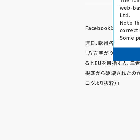
The fol
web-bas
Ltd.
Note th
Facebookは
こちら
correct
Some pr
連日、欧州各国を目指し
「八方塞がりの中、トル
るとEUを目指す人。三
根底から破壊されたのか
ログより抜粋）」