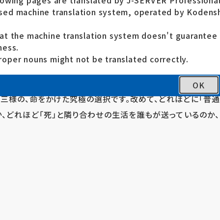
lowing pages are translated by J-SERVER Professional
ed machine translation system, operated by Kodensh
at the machine translation system doesn't guarante
ness.
oper nouns might not be translated correctly.
て避難する、シリア難民のことが大きく報道されています。
コにとどまる人、死ぬなら故国でとシリアに戻る人、同じ死ぬ
OK
者三様の、命をかけた究極の選択です。改めて、どれほどに「普通
、どれほど「死」と隣り合わせの生活を誰もが送っているのか、