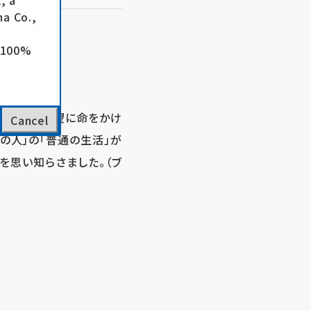
, a
a Co.,
e 100%
なら一筋の希望に命をかけ
Cancel
の人」の「普通の生活」が
を思い知らさました。（ブ