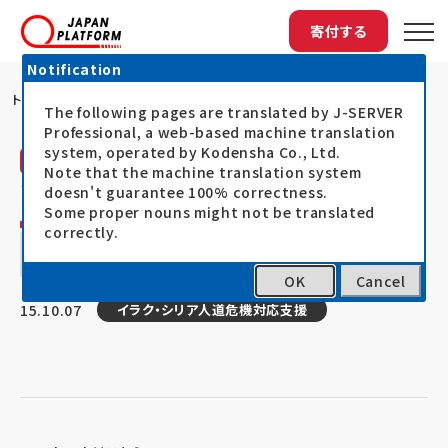
寄付する
Notification
トップ
日本も難民受け入れますか？ーイーウーマン...
The following pages are translated by J-SERVER
Professional, a web-based machine translation
system, operated by Kodensha Co., Ltd.
活動レポート
Note that the machine translation system
ジェン（JEN） 、ジャパン・プラットフォーム
doesn't guarantee 100% correctness.
Some proper nouns might not be translated
日本も難民受け入れますか？ーイーウーマ
correctly.
ン円卓会議、先週より開始
OK
Cancel
15.10.07
イラク・シリア人道危機対応支援