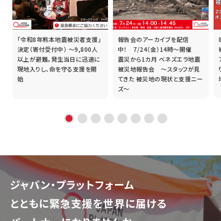
「令和8年熊本地震被災者支援」
報告会のアーカイブを配信
誰
決定（寄付受付中） ～9,800人
中！ 7/24（金）14時～開催
以上が避難。発生当日に迅速に
震災から1カ月 ベネズエラ地震
現地入りし、命を守る支援を開
被災地報告会 ～スタッフが見
始
てきた 被災地の現状と支援ニー
ズ～
ジャパン・プラットフォーム
とともに
緊急支援を世界に届ける