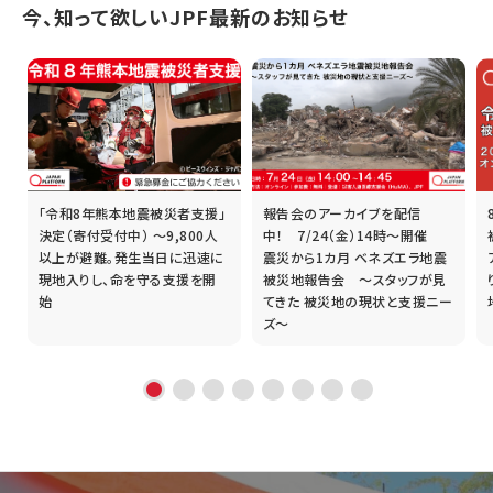
今、知って欲しいJPF最新のお知らせ
「令和8年熊本地震被災者支援」
報告会のアーカイブを配信
誰
決定（寄付受付中） ～9,800人
中！ 7/24（金）14時～開催
以上が避難。発生当日に迅速に
震災から1カ月 ベネズエラ地震
現地入りし、命を守る支援を開
被災地報告会 ～スタッフが見
始
てきた 被災地の現状と支援ニー
ズ～