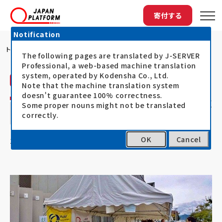
寄付する
Notification
トップ
HuMAが長野県の被災地で医療支援を実施...
The following pages are translated by J-SERVER
Professional, a web-based machine translation
system, operated by Kodensha Co., Ltd.
災害人道支援医療会（HuMA）
活動レポート
Note that the machine translation system
doesn't guarantee 100% correctness.
HuMAが長野県の被災地で医療支援を実施
Some proper nouns might not be translated
correctly.
中
OK
Cancel
19.10.28
令和元年台風被災者支援（台風15号・19号）