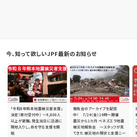
今、知って欲しいJPF最新のお知らせ
「令和8年熊本地震被災者支援」
報告会のアーカイブを配信
誰
決定（寄付受付中） ～9,800人
中！ 7/24（金）14時～開催
以上が避難。発生当日に迅速に
震災から1カ月 ベネズエラ地震
現地入りし、命を守る支援を開
被災地報告会 ～スタッフが見
始
てきた 被災地の現状と支援ニー