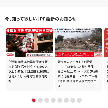
今、知って欲しいJPF最新のお知らせ
「令和8年熊本地震被災者支援」
報告会のアーカイブを配信
誰
決定（寄付受付中） ～9,800人
中！ 7/24（金）14時～開催
以上が避難。発生当日に迅速に
震災から1カ月 ベネズエラ地震
現地入りし、命を守る支援を開
被災地報告会 ～スタッフが見
始
てきた 被災地の現状と支援ニー
ズ～