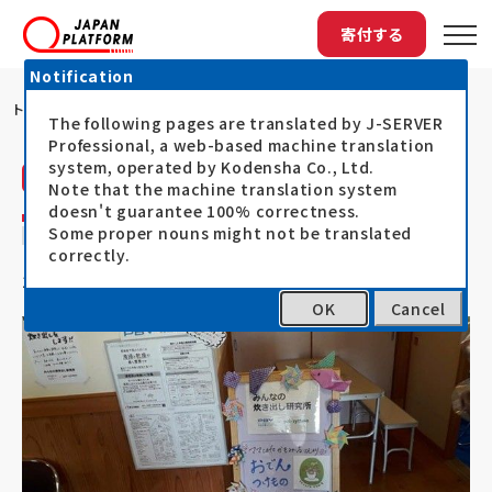
寄付する
Notification
トップ
PBVが福島のサロンで支援を実施
The following pages are translated by J-SERVER
Professional, a web-based machine translation
system, operated by Kodensha Co., Ltd.
ピースボート災害支援センター（PBV）
活動レポート
Note that the machine translation system
doesn't guarantee 100% correctness.
PBVが福島のサロンで支援を実施
Some proper nouns might not be translated
correctly.
19.11.19
令和元年台風被災者支援（台風15号・19号）
OK
Cancel