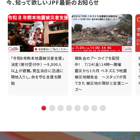
今、知って欲しいJPF最新のお知らせ
「令和8年熊本地震被災者支援」
報告会のアーカイブを配信
誰
決定（寄付受付中） ～9,800人
中！ 7/24（金）14時～開催
以上が避難。発生当日に迅速に
震災から1カ月 ベネズエラ地震
現地入りし、命を守る支援を開
被災地報告会 ～スタッフが見
始
てきた 被災地の現状と支援ニー
ズ～