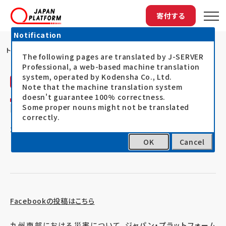
寄付する
Notification
トップ
熊本県多良木市で、PWJが衛生用品を配布
The following pages are translated by J-SERVER
Professional, a web-based machine translation
system, operated by Kodensha Co., Ltd.
ピースウィンズ・ジャパン
活動レポート
Note that the machine translation system
doesn't guarantee 100% correctness.
熊本県多良木市で、PWJが衛生用品を配布
Some proper nouns might not be translated
correctly.
20.07.08
2020年7月豪雨災害支援（令和2年7月豪雨）
OK
Cancel
Facebookの投稿はこちら
九州南部における災害について、ジャパン・プラットフォーム